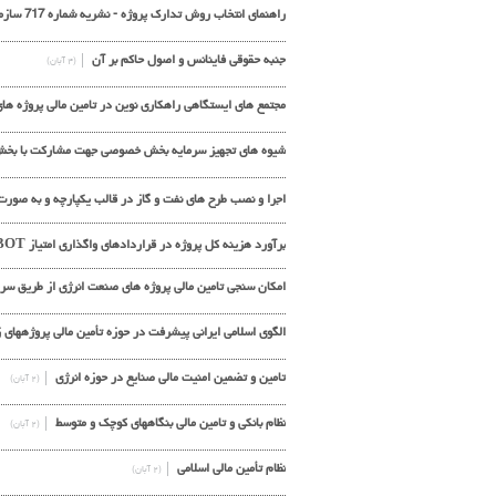
راهنمای انتخاب روش تدارک پروژه - نشریه شماره 717 سازمان برنامه و بودجه
جنبه حقوقی فاینانس و اصول حاکم بر آن
(۴ آبان)
مجتمع های ایستگاهی راهکاری نوین در تامین مالی پروژه ه
شیوه های تجهیز سرمایه بخش خصوصی جهت مشارکت با بخش دو
اجرا و نصب طرح های نفت و گاز در قالب یکپارچه و به صورت PCF
برآورد هزینه کل پروژه در قراردادهای واگذاری امتیاز BOT
امکان سنجی تامین مالی پروژه های صنعت انرژی از طریق سر
الگوی اسلامی ایرانی پیشرفت در حوزه تأمین مالی پروژههای 
تامین و تضمین امنیت مالی صنایع در حوزه انرژی
(۲ آبان)
نظام بانکي و تامين مالي بنگاههاي کوچک و متوسط
(۲ آبان)
نظام تأمین مالی اسلامی
(۲ آبان)