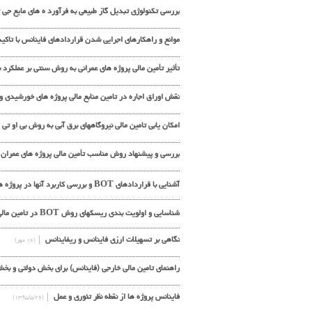
بررسی تکنولوژي تبدیل گاز طبیعی به فرآورد ه هاي مایع جی 
موانع و راهکارهای اجرایی شدن قراردادهای فاینانس با تاکی
تأثیر تأمین مالی پروژه هاي عمرانی به روش سنتی بر عملکرد
نقش اوراق اجاره در تامين منابع مالي پروژه هاي خورشيدي و
امکان یابی تامین مالی نیروگاههای برق آبی به روش بی او تی
بررسي و پيشنهاد روش مناسب تأمين مالي پروژه هاي عمران
آشنایی با قراردادهای BOT و بررسی کاربرد آنها در پروژه های برقابی در ایران
شناسايي و اولويت بندي ريسكهاي روش BOT در تامین مالی
نگاهی بر تسهیلات ارزی فاینانس و ریفاینانس
(۱۶ مهر)
راهنمای تامین مالی خارجی (فاینانس) برای بخش دولتی و 
فاینانس پروژه ها از نقطه نظر تئوری و عمل
(۱۳۹۵/۵/۲۶)