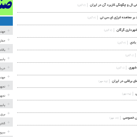
تی ال و چگونگی کاربرد آن در ایران
(۲ آبان)
د بر معاهده انرژی ای سی تی
(۲ آبان)
 شهرداري گرگان
(۲ آبان)
مهن
حفار
 بادي
(۲ آبان)
بالا
(۱ آبان)
پایی
 شهري
(۱ آبان)
دریا
مهند
(۲۵ مهر)
تجهی
(۲۵ مهر)
تجهی
پایپ
برق 
بخش خصوصی
(۱۶ مهر)
کنتر
سیوی