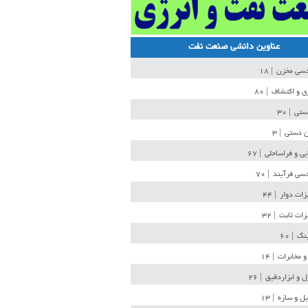
عناوین دانشی صنعت نفت
دسی مخزن
| ۱۸
ی و اکتشاف
| ۸۰
دستی
| ۳۰
ن دستی
| ۳
یی و فراساحلی
| ۶۷
سی فرآیند
| ۷۰
زات دوار
| ۴۴
زات ثابت
| ۳۲
ینگ
| ۶۰
و مخابرات
| ۱۴
ل و ابزاردقیق
| ۲۶
ل و سازه
| ۱۳