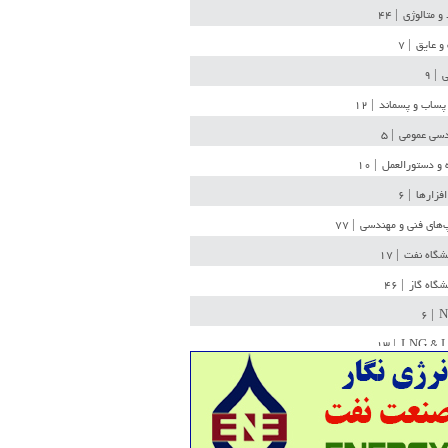
 و متالوژی
| ۴۴
و عایق
| ۷
ی
| ۹
پساب و پسماند
| ۱۲
سی عمومی
| ۵
 و دستورالعمل
| ۱۰
افزارها
| ۶
‌های فنی و مهندسی
| ۷۷
یشگاه نفت
| ۱۷
یشگاه گاز
| ۴۶
| ۶
N
| ۱۳
LNG & 
وله
| ۳۶
ن ذخیره
| ۱۵
شیمی
| ۱۴