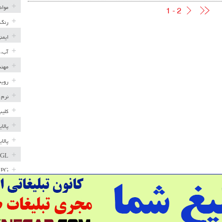
مواد
1 - 2
رنگ 
ایمن
آب، 
مهند
رویه
نرم 
کلیپ
پالا
پالا
GL
LPG
خط ل
مخاز
پترو