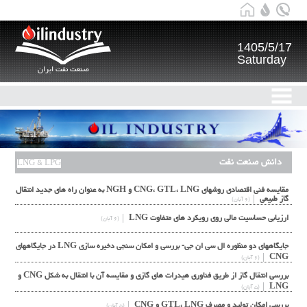
1405/5/17
Saturday
صنعت نفت ایران
دانش صنعت نفت
LNG & LPG
مقایسه فنی اقتصادی روشهای CNG، GTL، LNG و NGH به عنوان راه های جدید انتقال
گاز طبیعی
(۶ آبان)
ارزیابی حساسیت مالی روی رویکرد های متفاوت LNG
(۶ آبان)
جایگاههای دو منظوره ال سی ان جی- بررسی و امکان سنجی دخیره سازی LNG در جایگاههای
CNG
(۶ آبان)
بررسی انتقال گاز از طریق فناوری هیدرات های گازی و مقایسه آن با انتقال به شکل CNG و
LNG
(۵ آبان)
بررسی امکان تولید و مصرف GTL، LNG و CNG
(۵ آبان)