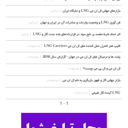
بازارهای جهانی ال ان جی LNG و جایگاه ایران
(۵ آبان)
فن آوری LNG و وضعیت واردات و صادرات آن در ایران و جهان
(۵ آبان)
اثر حدف شرط مقصد بر تابع سود در قراردادهای بلند مدت گاز و LNG
(۵ آبان)
کلیپ هنر کنترل حمل کننده های ال ان جی LNG Carriers
(۱۳۹۵/۳/۱۸)
پلنت ها و ترمینال های ال ان جی در جهان - گزارش سال 2016
(۱۳۹۵/۲/۵)
ال ان جی و ال پی جی چیست؟
(۱۳۹۵/۲/۵)
بازار جهانی گاز و ظهور بازیگری به نام ال ان جی
(۱۳۹۵/۲/۵)
LNG آینده گاز طبیعی
(۱۳۹۴/۱۲/۱۲)
1 - 1