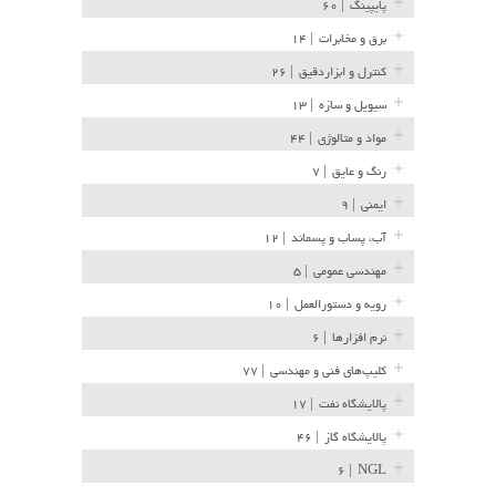
پایپینگ
| ۶۰
برق و مخابرات
| ۱۴
کنترل و ابزاردقیق
| ۲۶
سیویل و سازه
| ۱۳
مواد و متالوژی
| ۴۴
رنگ و عایق
| ۷
ایمنی
| ۹
آب، پساب و پسماند
| ۱۲
مهندسی عمومی
| ۵
رویه و دستورالعمل
| ۱۰
نرم افزارها
| ۶
کلیپ‌های فنی و مهندسی
| ۷۷
پالایشگاه نفت
| ۱۷
پالایشگاه گاز
| ۴۶
| ۶
NGL