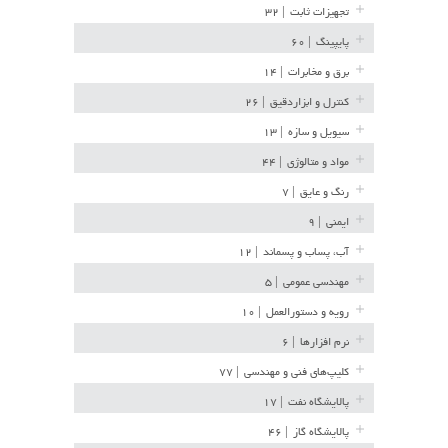
تجهیزات ثابت
| ۳۲
پایپینگ
| ۶۰
برق و مخابرات
| ۱۴
کنترل و ابزاردقیق
| ۲۶
سیویل و سازه
| ۱۳
مواد و متالوژی
| ۴۴
رنگ و عایق
| ۷
ایمنی
| ۹
آب، پساب و پسماند
| ۱۲
مهندسی عمومی
| ۵
رویه و دستورالعمل
| ۱۰
نرم افزارها
| ۶
کلیپ‌های فنی و مهندسی
| ۷۷
پالایشگاه نفت
| ۱۷
پالایشگاه گاز
| ۴۶