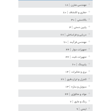
مهندسی مخزن
| ۱۸
حفاری و اکتشاف
| ۸۰
بالادستی
| ۳۰
پایین دستی
| ۳
دریایی و فراساحلی
| ۶۷
مهندسی فرآیند
| ۷۰
تجهیزات دوار
| ۴۴
تجهیزات ثابت
| ۳۲
پایپینگ
| ۶۰
برق و مخابرات
| ۱۴
کنترل و ابزاردقیق
| ۲۶
سیویل و سازه
| ۱۳
مواد و متالوژی
| ۴۴
رنگ و عایق
| ۷
ایمنی
| ۹