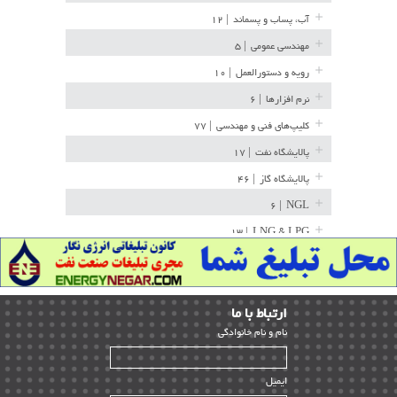
آب، پساب و پسماند
| ۱۲
مهندسی عمومی
| ۵
رویه و دستورالعمل
| ۱۰
نرم افزارها
| ۶
کلیپ‌های فنی و مهندسی
| ۷۷
پالایشگاه نفت
| ۱۷
پالایشگاه گاز
| ۴۶
| ۶
NGL
| ۱۳
LNG & LPG
خط لوله
| ۳۶
مخازن ذخیره
| ۱۵
ارﺗﺒﺎط ﺑﺎ ما
پتروشیمی
| ۱۴
ﻧﺎم و ﻧﺎم ﺧﺎﻧﻮادﮔﻰ
بازرسی و QC
| ۱۵
| ۳۹
HSE
ایمیل
ساخت و نصب
| ۱۲