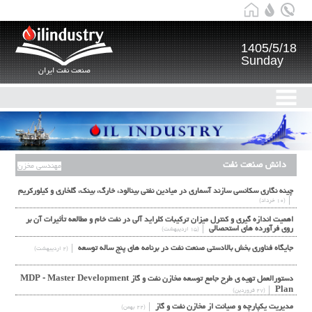
1405/5/18
Sunday
صنعت نفت ایران
دانش صنعت نفت
مهندسی مخزن
چینه نگاری سکانسی سازند آسماری در میادین نفتی بینالود، خارگ، بینک، گلخاری و کیلورکریم
(۱۰ خرداد)
اهميت اندازه گيري و كنترل ميزان تركيبات كلرايد آلي در نفت خام و مطالعه تأثيرات آن بر
روي فرآورده هاي استحصالي
(۱۵ اردیبهشت)
جایگاه فناوري بخش بالادستي صنعت نفت در برنامه های پنج ساله توسعه
(۲ اردیبهشت)
دستورالعمل تهیه ی طرح جامع توسعه مخازن نفت و گاز MDP - Master Development
Plan
(۲۷ فروردین)
مدیریت یکپارچه و صیانت از مخازن نفت و گاز
(۲۲ بهمن)