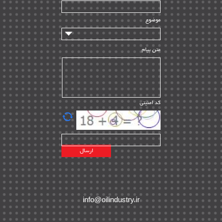
سازندگان و تامین کنندگان
| ۱۰
تامین مالی و سرمایه گذاری
| ۳۲
موضوع
ماشین آلات
| ۱۲
مدیریت پروژه
| ۹۱
متن پیام
مدیریت دانش
| ۹
مدیریت سازمانی و عمومی
| ۲
تأمین کالا
| ۱۳
کد امنیتی
| ۲۰
EPC
پیمانکاران بین المللی
| ۸
اطلاعات انرژی کشورها
| ۱۴
پروژه های خارجی
| ۱۵
نقشه های نفت و گاز خارجی
| ۱۰
شرکت های نفتی
| ۱۴
پلانت های فعال
| ۴۰
info@oilindustry.ir
طرح ها و پروژه ها
| ۳۵