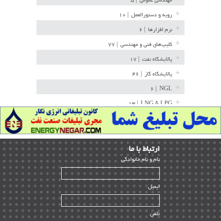
مهندسی عمومی
| ۵
رویه و دستورالعمل
| ۱۰
نرم افزارها
| ۶
کلیپ‌های فنی و مهندسی
| ۷۷
پالایشگاه نفت
| ۱۷
پالایشگاه گاز
| ۴۶
| ۶
NGL
| ۱۳
LNG & LPG
خط لوله
| ۳۶
مخازن ذخیره
| ۱۵
ارﺗﺒﺎط ﺑﺎ ما
پتروشیمی
| ۱۴
ﻧﺎم و ﻧﺎم ﺧﺎﻧﻮادﮔﻰ
بازرسی و QC
| ۱۵
| ۳۹
HSE
ایمیل
ساخت و نصب
| ۱۲
راه اندازی
| ۹
تلفن