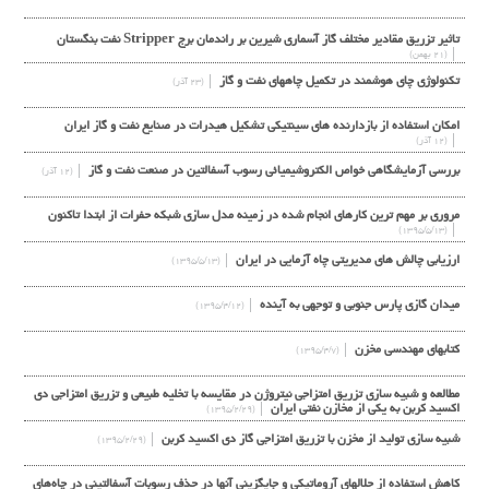
تاثیر تزریق مقادیر مختلف گاز آسماری شیرین بر راندمان برج Stripper نفت بنگستان
(۲۱ بهمن)
تكنولوژي چاي هوشمند در تكميل چاههاي نفت و گاز
(۲۳ آذر)
امکان استفاده از بازدارنده های سینتیکی تشکیل هیدرات در صنایع نفت و گاز ایران
(۱۲ آذر)
بررسي آزمايشگاهي خواص الکتروشيميائي رسوب آسفالتين در صنعت نفت و گاز
(۱۲ آذر)
مروری بر مهم ترین کارهای انجام شده در زمینه مدل سازی شبکه حفرات از ابتدا تاکنون
(۱۳۹۵/۵/۱۳)
ارزیابی چالش های مدیریتی چاه آزمایی در ایران
(۱۳۹۵/۵/۱۳)
ميدان گازي پارس جنوبي و توجهي به آينده
(۱۳۹۵/۴/۱۲)
کتابهای مهندسی مخزن
(۱۳۹۵/۴/۷)
مطالعه و شبیه سازی تزریق امتزاجی نیتروژن در مقایسه با تخلیه طبیعی و تزریق امتزاجی دی
اکسید کربن به یکی از مخازن نفتی ایران
(۱۳۹۵/۲/۲۹)
شبیه سازی تولید از مخزن با تزريق امتزاجي گاز دی اکسید کربن
(۱۳۹۵/۲/۲۹)
كاهش استفاده از حلالهاي آروماتيكي و جايگزيني آنها در حذف رسوبات آسفالتيني در چاه‌هاي