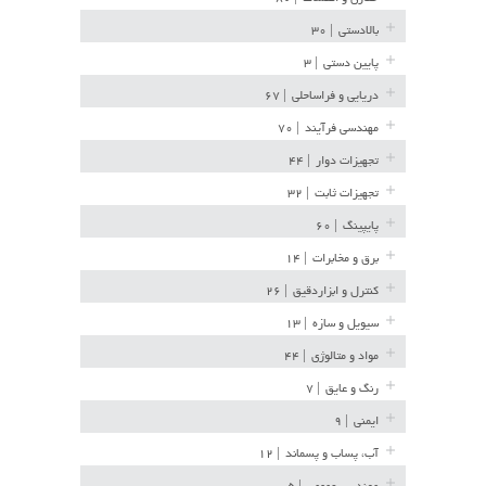
بالادستی
| ۳۰
پایین دستی
| ۳
دریایی و فراساحلی
| ۶۷
مهندسی فرآیند
| ۷۰
تجهیزات دوار
| ۴۴
تجهیزات ثابت
| ۳۲
پایپینگ
| ۶۰
برق و مخابرات
| ۱۴
کنترل و ابزاردقیق
| ۲۶
سیویل و سازه
| ۱۳
مواد و متالوژی
| ۴۴
رنگ و عایق
| ۷
ایمنی
| ۹
آب، پساب و پسماند
| ۱۲