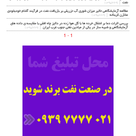
نفت
(۱۳۹۵/۲/۲۹)
مطالعه آزمايشگاهي تاثير ميزان شوري آب تزريقي بر بازيافت نفت در فرآيند آشام خودبخودي
مخازن كربناته
(۱۳۹۵/۲/۲۹)
بررسی اثرات دما بر انتقال خرده ها با گل هوا زده در دالیز چاه افقی با مقایسه ی داده های
آزمایشگاهی و شبیه ساز در یکی از میادین نفتی جنوب غرب ایران
(۱۳۹۵/۲/۲۹)
1 - 1