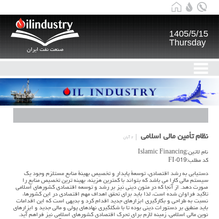
1405/5/15
Thursday
صنعت نفت ایران
نظام تأمین مالی اسلامی
۲ آبان
نام لاتین:Islamic Financing
کد مطلب:FI-019
دستیابی به رشد اقتصادي، توسعۀ پایدار و تخصیص بهینۀ منابع مستلزم وجود یک
سیستم مالی کارا می باشد که بتواند با کمترین هزینه، بهینه ترین تخصیص منابع را
صورت دهد. از آنجا که در متون دینی نیز بر رشد و توسعه اقتصادي کشورهاي اسلامی
تاکید فراوان شده است، لذا باید براي تحقق اهداف مهم اقتصادي در این کشورها،
نسبت به طراحی و بکارگیري ابزارهاي جدید اقدام کرد و بدیهی است که این اقدامات
باید منطبق بر دستورات دینی بوده تا با شکلگیري نهادهاي پولی و مالی جدید و ابزارهاي
نوین مالی اسلامی، زمینه لازم براي تحرك اقتصادي کشورهاي اسلامی نیز فراهم آید.