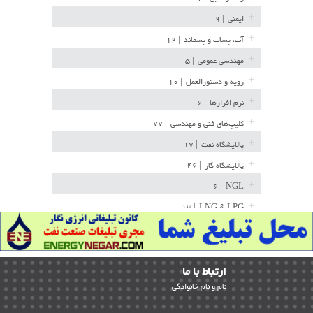
ایمنی
| ۹
آب، پساب و پسماند
| ۱۲
مهندسی عمومی
| ۵
رویه و دستورالعمل
| ۱۰
نرم افزارها
| ۶
کلیپ‌های فنی و مهندسی
| ۷۷
پالایشگاه نفت
| ۱۷
پالایشگاه گاز
| ۴۶
| ۶
NGL
| ۱۳
LNG & LPG
خط لوله
| ۳۶
مخازن ذخیره
| ۱۵
ارﺗﺒﺎط ﺑﺎ ما
پتروشیمی
| ۱۴
ﻧﺎم و ﻧﺎم ﺧﺎﻧﻮادﮔﻰ
بازرسی و QC
| ۱۵
| ۳۹
HSE