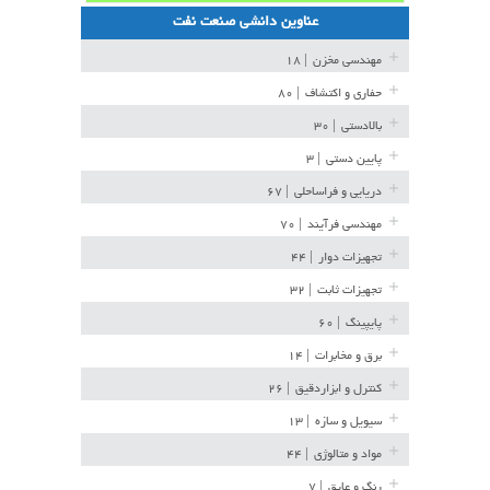
عناوین دانشی صنعت نفت
مهندسی مخزن
| ۱۸
حفاری و اکتشاف
| ۸۰
بالادستی
| ۳۰
پایین دستی
| ۳
دریایی و فراساحلی
| ۶۷
مهندسی فرآیند
| ۷۰
تجهیزات دوار
| ۴۴
تجهیزات ثابت
| ۳۲
پایپینگ
| ۶۰
برق و مخابرات
| ۱۴
کنترل و ابزاردقیق
| ۲۶
سیویل و سازه
| ۱۳
مواد و متالوژی
| ۴۴
رنگ و عایق
| ۷