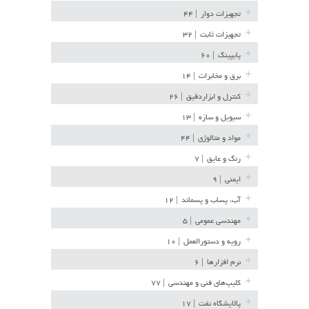
تجهیزات دوار
| ۴۴
تجهیزات ثابت
| ۳۲
پایپینگ
| ۶۰
برق و مخابرات
| ۱۴
کنترل و ابزاردقیق
| ۲۶
سیویل و سازه
| ۱۳
مواد و متالوژی
| ۴۴
رنگ و عایق
| ۷
ایمنی
| ۹
آب، پساب و پسماند
| ۱۲
مهندسی عمومی
| ۵
رویه و دستورالعمل
| ۱۰
نرم افزارها
| ۶
کلیپ‌های فنی و مهندسی
| ۷۷
پالایشگاه نفت
| ۱۷