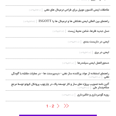
ملاحظات ایمنی اکسون موبیل برای طراحی ترمینال های نفتی
(۱۳۹۵/۴/۳۱)
راهنمای بین المللی ایمنی نفتکش ها و ترمینال ها یا ISGOTT
(۱۳۹۵/۴/۲۴)
نسل جدید فلرها، ضامن محیط زیست
(۱۳۹۵/۴/۱۳)
ایمنی در داربست بندی
(۱۳۹۵/۳/۱۰)
ایمنی در برق
(۱۳۹۵/۳/۱۰)
دستورالعمل ايمنی سيلندرها
(۱۳۹۵/۳/۱۰)
راهنماي استفاده از مواد پراکنده ساز نفتی - دیسپرسنت ها - در عملیات مقابله با آلودگی
نفتی
(۱۳۹۵/۳/۱۰)
آئین نامه تصویب پروژه های ساز و کار توسعه پاک در چارچوب پروتکل کیوتو توسط مرجع
صلاحیتدار ملی
(۱۳۹۵/۳/۱۰)
رویه گودبرداری و خاکبرداری
(۱۳۹۵/۳/۱۰)
1 - 2