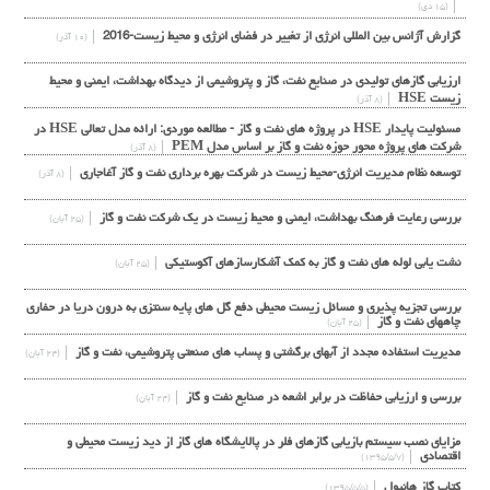
(۱۵ دی)
گزارش آژانس بین المللی انرژی از تغییر در فضای انرژی و محیط زیست-2016
(۱۰ آذر)
ارزیابی گازهای تولیدی در صنایع نفت، گاز و پتروشیمی از دیدگاه بهداشت، ایمنی و محیط
زیست HSE
(۸ آذر)
مسئولیت پایدار HSE در پروژه های نفت و گاز - مطالعه موردی: ارائه مدل تعالی HSE در
شرکت های پروژه محور حوزه نفت و گاز بر اساس مدل PEM
(۸ آذر)
توسعه نظام مديريت انرژي-محيط زيست در شركت بهره برداري نفت و گاز آغاجاري
(۸ آذر)
بررسي رعايت فرهنگ بهداشت، ايمني و محيط زيست در يك شركت نفت و گاز
(۲۵ آبان)
نشت يابي لوله هاي نفت و گاز به كمك آشكارسازهاي آكوستيكي
(۲۵ آبان)
بررسی تجزیه پذیری و مسائل زیست محیطی دفع گل های پایه سنتزی به درون دریا در حفاری
چاههای نفت و گاز
(۲۵ آبان)
مدیریت استفاده مجدد از آبهای برگشتی و پساب های صنعتی پتروشیمی، نفت و گاز
(۲۴ آبان)
بررسی و ارزیابی حفاظت در برابر اشعه در صنایع نفت و گاز
(۲۴ آبان)
مزایای نصب سیستم بازیابی گازهای فلر در پالایشگاه های گاز از دید زیست محیطی و
اقتصادی
(۱۳۹۵/۵/۷)
کتاب گاز هانیول
(۱۳۹۵/۵/۵)