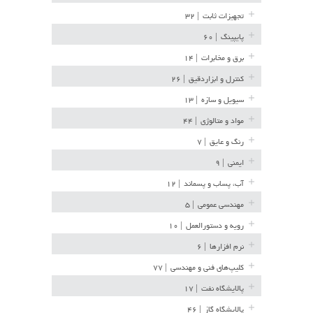
تجهیزات ثابت
| ۳۲
پایپینگ
| ۶۰
برق و مخابرات
| ۱۴
کنترل و ابزاردقیق
| ۲۶
سیویل و سازه
| ۱۳
مواد و متالوژی
| ۴۴
رنگ و عایق
| ۷
ایمنی
| ۹
آب، پساب و پسماند
| ۱۲
مهندسی عمومی
| ۵
رویه و دستورالعمل
| ۱۰
نرم افزارها
| ۶
کلیپ‌های فنی و مهندسی
| ۷۷
پالایشگاه نفت
| ۱۷
پالایشگاه گاز
| ۴۶