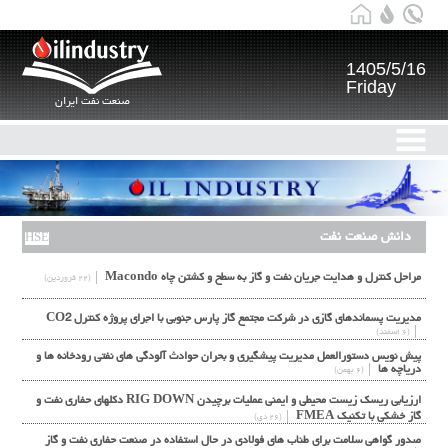
1405/5/16
Friday
صنعت نفت ایران
دانش صنعت نفت
HSE
مراحل كنترل و هدايت جريان نفت و گاز به سطح و كشتن چاه Macondo
(۲۲ فروردین)
مديريت پسماندهاي گازي در شركت مجتمع گاز پارس جنوبي با اجراي پروژه كنترل CO2
(۶ اسفند)
پيش نويس دستورالعمل مديريت پيشگيري و بحران حوادث آلودگي هاي نفتي رودخانه ها و
درياچه ها
(۶ بهمن)
ارزیابی ریسک زیست محیطی و ایمنی عملیات برچیدن RIG DOWN دکلهای حفاری نفت و
گاز خشکی با تکنیک FMEA
(۲۶ دی)
صدور گواهی سلامت برای طناب های فولادی در حال استفاده در صنعت حفاری نفت و گاز