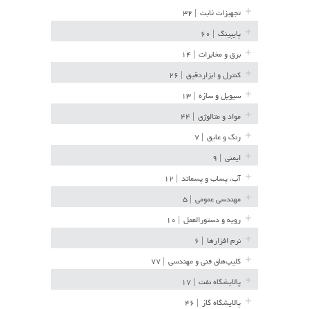
تجهیزات ثابت
| ۳۲
پایپینگ
| ۶۰
برق و مخابرات
| ۱۴
کنترل و ابزاردقیق
| ۲۶
سیویل و سازه
| ۱۳
مواد و متالوژی
| ۴۴
رنگ و عایق
| ۷
ایمنی
| ۹
آب، پساب و پسماند
| ۱۲
مهندسی عمومی
| ۵
رویه و دستورالعمل
| ۱۰
نرم افزارها
| ۶
کلیپ‌های فنی و مهندسی
| ۷۷
پالایشگاه نفت
| ۱۷
پالایشگاه گاز
| ۴۶