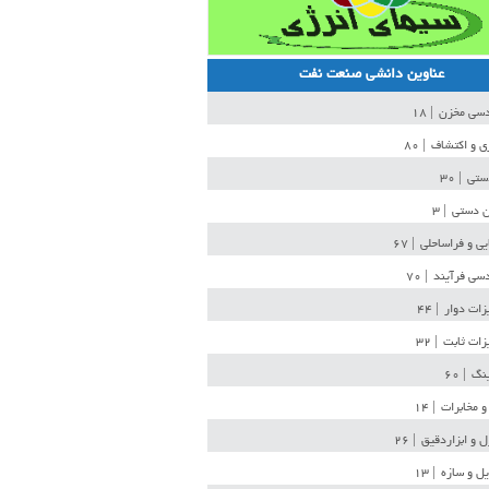
عناوین دانشی صنعت نفت
دسی مخزن
| ۱۸
ی و اکتشاف
| ۸۰
دستی
| ۳۰
ن دستی
| ۳
یی و فراساحلی
| ۶۷
سی فرآیند
| ۷۰
زات دوار
| ۴۴
زات ثابت
| ۳۲
ینگ
| ۶۰
و مخابرات
| ۱۴
ل و ابزاردقیق
| ۲۶
ل و سازه
| ۱۳