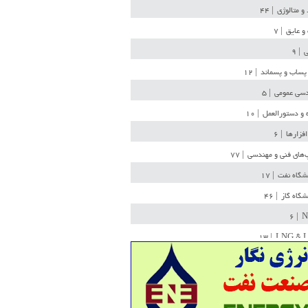
 و متالوژی
| ۴۴
و عایق
| ۷
ی
| ۹
پساب و پسماند
| ۱۲
سی عمومی
| ۵
 و دستورالعمل
| ۱۰
افزارها
| ۶
‌های فنی و مهندسی
| ۷۷
یشگاه نفت
| ۱۷
یشگاه گاز
| ۴۶
| ۶
N
| ۱۳
LNG & 
وله
| ۳۶
ن ذخیره
| ۱۵
شیمی
| ۱۴