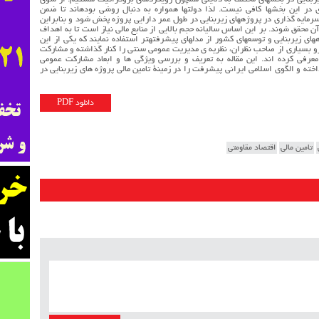
یربنایی در بخشهای مختلف به دلایلی همچون رویکردهای بروکراتیک هستیم. از سوی
ی در این بخشها کافی نیست. لذا دولتها همواره به دنبال روشی بودهاند تا ضمن
یه گذاری در پروژههای زیربنایی در طول عمر دارایی پروژه پخش شود و بنابراین
 محقق شوند. بر این اساس سالیانه حجم بالایی از منابع مالی نیاز است تا به اهداف
ای زیربنایی و توسعهای کشور از مدلهای پیشرفتهتر استفاده نمایند که یکی از این
وصی 2 می باشد. از همین رو بسیاری از صاحب نظران، نظریه ی مدیریت عمومی سنتی را کنار گذاشته و مشارکت
عرفی کرده اند. این مقاله به تعریف و بررسی ویژگی ها و ابعاد مشارکت عمومی
خته و الگوی اسلامی ایرانی پیشرفت را در زمینۀ تامین مالی پروژه های زیربنایی در
دانلود PDF
تامین مالی
اقتصاد مقاومتی