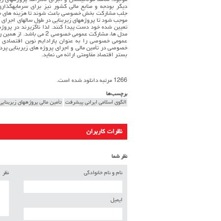
موجود، شاهد طولانیشدن و اجرای ناکارآمد پروژههای ز
دیگر بودجه و منابع مالی کشور نیز برای سرمایهگذار
جلب مشارکت بخش خصوصی باعث شوند تا هزینه های سرما
موجب شود تا پروژههای زیربنایی در طول سالهای اجرای آن
تعیین شده خود دست پیدا کنند. لذا ناگزیرند در پروژهه
مدل ها، مشارکت عمومی خص
عمومی خصوصی را به عنوان پارادایم نوین اقتصادی م
خصوصی در تأمین مالی و اجرای پروژه های زیربنایی پردا
بستر اقتصاد مقاومتی ارائه می نماید.
1266 مرتبه دانلود شده است.
برچسب‌ها
الگوی اسلامی ایرانی پیشرفت
تأمین مالی پروژههای زیربنایی
نظرات کاربران
نظر شما
نام و نام خانوادگی
نظر
ایمیل