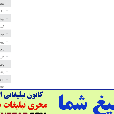
مواد
رنگ 
ایمن
آب، 
مهند
رویه
نرم 
کلیپ
پالا
پالا
GL
LPG
خط ل
مخاز
پترو