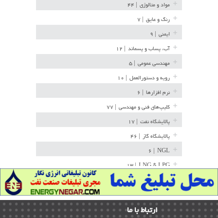
مواد و متالوژی
| ۴۴
رنگ و عایق
| ۷
ایمنی
| ۹
آب، پساب و پسماند
| ۱۲
مهندسی عمومی
| ۵
رویه و دستورالعمل
| ۱۰
نرم افزارها
| ۶
کلیپ‌های فنی و مهندسی
| ۷۷
پالایشگاه نفت
| ۱۷
پالایشگاه گاز
| ۴۶
| ۶
NGL
| ۱۳
LNG & LPG
خط لوله
| ۳۶
مخازن ذخیره
| ۱۵
ارﺗﺒﺎط ﺑﺎ ما
پتروشیمی
| ۱۴