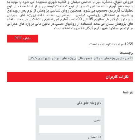
فروش اموال.عملکرد نیز با شاخص مبلمان و اثاثیه شهري سنجیده می شود.با توجه به
شیوه جمع آوري داده ها این تحقیق از نوع تحقیقات توصیفی و از لحاظ هدف از نوع
تحقیقات کاربردي محسوب می شود. همچنین روش شناسی پژوهش از نوع پس رویدادي
و شیوه ي استدلال پژوهشی قیاسی - استقرایی است. داده پروژه هاي عمرانی
شهرداري گرگان طی سالهاي 85 الی 90 جامعه آماري این تحقیق را تشکیل می دهد. یافته
هاي پژوهش نشان می دهد استفاده از روشهاي سنتی در تأمین مالی پروژه هاي عمرانی
بر ارتقاي عملکرد شهرداري گرگان تأثیري نداشته است.
دانلود PDF
1255 مرتبه دانلود شده است.
برچسب‌ها
تأمین مالی پروژه هاي عمرانی
تامین مالی
پروژه های عمرانی
شهرداري گرگان
نظرات کاربران
نظر شما
نام و نام خانوادگی
ایمیل
کد امنیتی