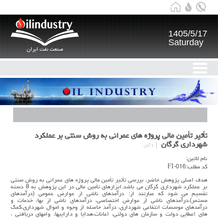
1405/5/17
Saturday
صنعت نفت ایران
تأثیر تأمین مالی پروژه هاي عمرانی به روش سنتی بر عملکرد
شهرداري گرگان
۲ آبان
نام لاتین:
کد مطلب:FI-016
هدف اصلی پژوهش حاضر، بررسی تأثیر تأمین مالی پروژه هاي عمرانی به روش سنتی
بر عملکرد شهرداري گرگان می باشد.ابزارهاي تأمین مالی در این پژوهش به 8 دسته
تقسیم می شود که عبارتند از: درآمدهاي ناشی از عوارض عمومی (درآمدهاي
مستمر)،درآمدهاي ناشی از عوارض اختصاصی، درآمدهاي ناشی از بهاء خدمات و
درآمدهاي موسسات انتفاعی شهرداري، درآمد حاصله از وجوه و اموال شهرداري،کمک
هاي اعطایی دولت و سازمان هاي دولتی، اعانات،هدایا و داراییها، وامهاي دریافتی ،