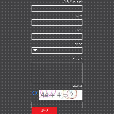
ﻧﺎم و ﻧﺎم ﺧﺎﻧﻮادﮔﻰ
بازرسی و QC
| ۱۵
| ۳۹
HSE
ایمیل
ساخت و نصب
| ۱۲
راه اندازی
| ۹
تلفن
سازندگان و تامین کنندگان
| ۱۰
تامین مالی و سرمایه گذاری
| ۳۲
موضوع
ماشین آلات
| ۱۲
مدیریت پروژه
| ۹۱
متن پیام
مدیریت دانش
| ۹
مدیریت سازمانی و عمومی
| ۲
تأمین کالا
| ۱۳
کد امنیتی
| ۲۰
EPC
پیمانکاران بین المللی
| ۸
اطلاعات انرژی کشورها
| ۱۴
پروژه های خارجی
| ۱۵