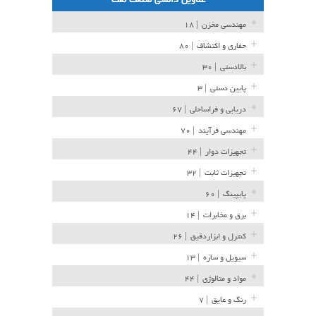
عناوین دانشی صنعت نفت
مهندسی مخزن
| ۱۸
حفاری و اکتشاف
| ۸۰
بالادستی
| ۳۰
پایین دستی
| ۳
دریایی و فراساحلی
| ۶۷
مهندسی فرآیند
| ۷۰
تجهیزات دوار
| ۴۴
تجهیزات ثابت
| ۳۲
پایپینگ
| ۶۰
برق و مخابرات
| ۱۴
کنترل و ابزاردقیق
| ۲۶
سیویل و سازه
| ۱۳
مواد و متالوژی
| ۴۴
رنگ و عایق
| ۷