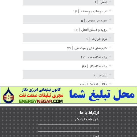
ایمنی
| ۹
آب، پساب و پسماند
| ۱۲
مهندسی عمومی
| ۵
رویه و دستورالعمل
| ۱۰
نرم افزارها
| ۶
کلیپ‌های فنی و مهندسی
| ۷۷
پالایشگاه نفت
| ۱۷
پالایشگاه گاز
| ۴۶
| ۶
NGL
| ۱۳
LNG & LPG
خط لوله
| ۳۶
مخازن ذخیره
| ۱۵
ارﺗﺒﺎط ﺑﺎ ما
پتروشیمی
| ۱۴
ﻧﺎم و ﻧﺎم ﺧﺎﻧﻮادﮔﻰ
بازرسی و QC
| ۱۵
| ۳۹
HSE
ایمیل