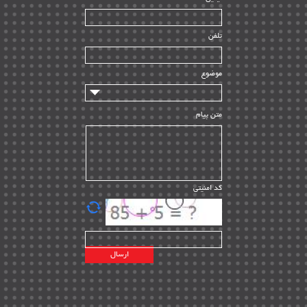
ساخت و نصب
| ۱۲
راه اندازی
| ۹
تلفن
سازندگان و تامین کنندگان
| ۱۰
تامین مالی و سرمایه گذاری
| ۳۲
موضوع
ماشین آلات
| ۱۲
مدیریت پروژه
| ۹۱
متن پیام
مدیریت دانش
| ۹
مدیریت سازمانی و عمومی
| ۲
تأمین کالا
| ۱۳
کد امنیتی
| ۲۰
EPC
پیمانکاران بین المللی
| ۸
اطلاعات انرژی کشورها
| ۱۴
پروژه های خارجی
| ۱۵
نقشه های نفت و گاز خارجی
| ۱۰
شرکت های نفتی
| ۱۴