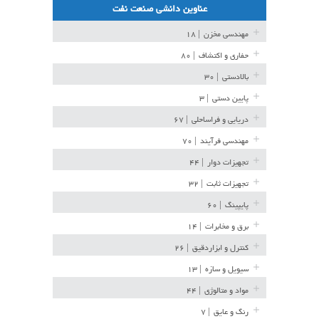
عناوین دانشی صنعت نفت
مهندسی مخزن
| ۱۸
حفاری و اکتشاف
| ۸۰
بالادستی
| ۳۰
پایین دستی
| ۳
دریایی و فراساحلی
| ۶۷
مهندسی فرآیند
| ۷۰
تجهیزات دوار
| ۴۴
تجهیزات ثابت
| ۳۲
پایپینگ
| ۶۰
برق و مخابرات
| ۱۴
کنترل و ابزاردقیق
| ۲۶
سیویل و سازه
| ۱۳
مواد و متالوژی
| ۴۴
رنگ و عایق
| ۷