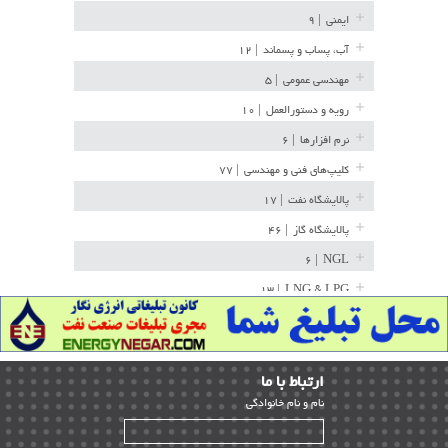
ایمنی
| ۹
آب، پساب و پسماند
| ۱۲
مهندسی عمومی
| ۵
رویه و دستورالعمل
| ۱۰
نرم افزارها
| ۶
کلیپ‌های فنی و مهندسی
| ۷۷
پالایشگاه نفت
| ۱۷
پالایشگاه گاز
| ۴۶
| ۶
NGL
| ۱۳
LNG & LPG
خط لوله
| ۳۶
مخازن ذخیره
| ۱۵
ارﺗﺒﺎط ﺑﺎ ما
پتروشیمی
| ۱۴
ﻧﺎم و ﻧﺎم ﺧﺎﻧﻮادﮔﻰ
بازرسی و QC
| ۱۵
| ۳۹
HSE