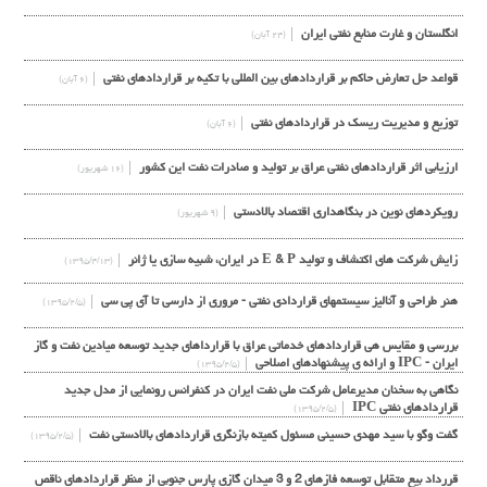
انگلستان و غارت منابع نفتی ایران
(۲۴ آبان)
قواعد حل تعارض حاکم بر قراردادهای بین المللی با تکیه بر قراردادهای نفتی
(۶ آبان)
توزیع و مدیریت ریسک در قراردادهاي نفتی
(۶ آبان)
ارزیابی اثر قراردادهای نفتی عراق بر تولید و صادرات نفت این کشور
(۱۶ شهریور)
رویکردهای نوین در بنگاهداری اقتصاد بالادستی
(۹ شهریور)
زایش شرکت های اکتشاف و تولید E & P در ایران، شبیه سازی یا ژانر
(۱۳۹۵/۴/۱۳)
هنر طراحی و آنالیز سیستمهای قراردادی نفتی - مروری از دارسی تا آی پی سی
(۱۳۹۵/۲/۵)
بررسی و مقایس هی قراردادهای خدماتی عراق با قرارداهای جدید توسعه میادین نفت و گاز
ایران - IPC و ارائه ی پیشنهادهای اصلاحی
(۱۳۹۵/۲/۵)
نگاهی به سخنان مدیرعامل شرکت ملی نفت ایران در کنفرانس رونمایی از مدل جدید
قراردادهای نفتی IPC
(۱۳۹۵/۲/۵)
گفت وگو با سيد مهدي حسيني مسئول كميته بازنگري قراردادهاي بالادستي نفت
(۱۳۹۵/۲/۵)
قررداد بیع متقابل توسعه فازهای 2 و 3 میدان گازی پارس جنوبی از منظر قراردادهای ناقص