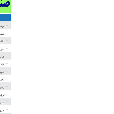
مهن
حفار
بالا
پایی
دریا
مهند
تجهی
تجهی
پایپ
برق 
کنتر
سیوی