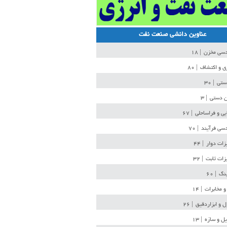
عناوین دانشی صنعت نفت
دسی مخزن
| ۱۸
ی و اکتشاف
| ۸۰
دستی
| ۳۰
ن دستی
| ۳
یی و فراساحلی
| ۶۷
سی فرآیند
| ۷۰
زات دوار
| ۴۴
زات ثابت
| ۳۲
ینگ
| ۶۰
و مخابرات
| ۱۴
ل و ابزاردقیق
| ۲۶
ل و سازه
| ۱۳