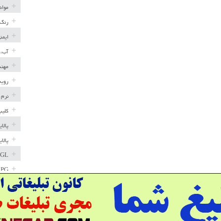
مواد
رنگ 
ایمن
آب، 
مهند
رویه
نرم 
کلیپ
پالا
پالا
GL
LPG
خط ل
مخاز
پترو