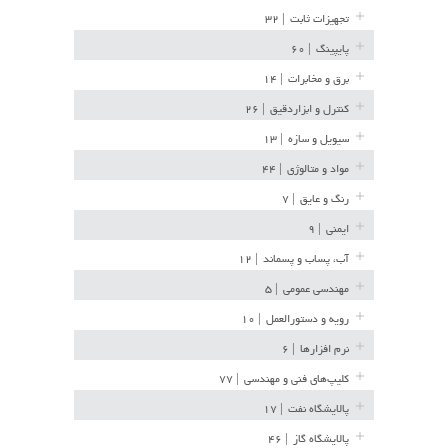
تجهیزات ثابت
| ۳۲
پایپینگ
| ۶۰
برق و مخابرات
| ۱۴
کنترل و ابزاردقیق
| ۲۶
سیویل و سازه
| ۱۳
مواد و متالوژی
| ۴۴
رنگ و عایق
| ۷
ایمنی
| ۹
آب، پساب و پسماند
| ۱۲
مهندسی عمومی
| ۵
رویه و دستورالعمل
| ۱۰
نرم افزارها
| ۶
کلیپ‌های فنی و مهندسی
| ۷۷
پالایشگاه نفت
| ۱۷
پالایشگاه گاز
| ۴۶