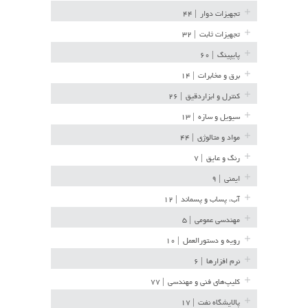
تجهیزات دوار
| ۴۴
تجهیزات ثابت
| ۳۲
پایپینگ
| ۶۰
برق و مخابرات
| ۱۴
کنترل و ابزاردقیق
| ۲۶
سیویل و سازه
| ۱۳
مواد و متالوژی
| ۴۴
رنگ و عایق
| ۷
ایمنی
| ۹
آب، پساب و پسماند
| ۱۲
مهندسی عمومی
| ۵
رویه و دستورالعمل
| ۱۰
نرم افزارها
| ۶
کلیپ‌های فنی و مهندسی
| ۷۷
پالایشگاه نفت
| ۱۷