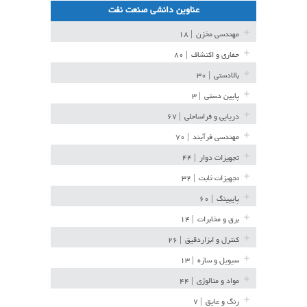
عناوین دانشی صنعت نفت
مهندسی مخزن
| ۱۸
حفاری و اکتشاف
| ۸۰
بالادستی
| ۳۰
پایین دستی
| ۳
دریایی و فراساحلی
| ۶۷
مهندسی فرآیند
| ۷۰
تجهیزات دوار
| ۴۴
تجهیزات ثابت
| ۳۲
پایپینگ
| ۶۰
برق و مخابرات
| ۱۴
کنترل و ابزاردقیق
| ۲۶
سیویل و سازه
| ۱۳
مواد و متالوژی
| ۴۴
رنگ و عایق
| ۷