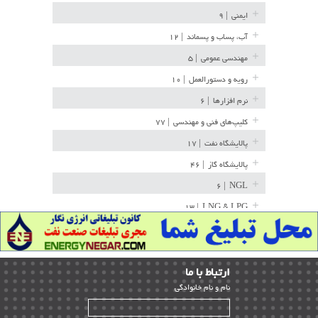
ایمنی
| ۹
آب، پساب و پسماند
| ۱۲
مهندسی عمومی
| ۵
رویه و دستورالعمل
| ۱۰
نرم افزارها
| ۶
کلیپ‌های فنی و مهندسی
| ۷۷
پالایشگاه نفت
| ۱۷
پالایشگاه گاز
| ۴۶
| ۶
NGL
| ۱۳
LNG & LPG
خط لوله
| ۳۶
مخازن ذخیره
| ۱۵
ارﺗﺒﺎط ﺑﺎ ما
پتروشیمی
| ۱۴
ﻧﺎم و ﻧﺎم ﺧﺎﻧﻮادﮔﻰ
بازرسی و QC
| ۱۵
| ۳۹
HSE