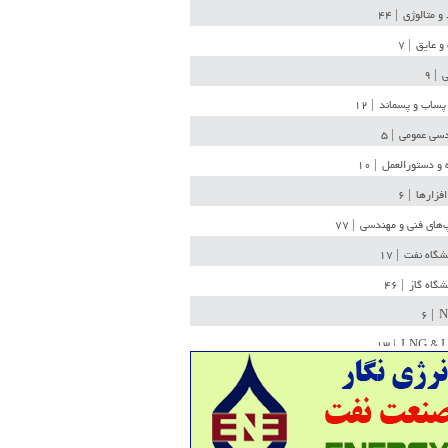
 و متالوژی
| ۴۴
و عایق
| ۷
ی
| ۹
پساب و پسماند
| ۱۲
سی عمومی
| ۵
 و دستورالعمل
| ۱۰
افزارها
| ۶
‌های فنی و مهندسی
| ۷۷
یشگاه نفت
| ۱۷
یشگاه گاز
| ۴۶
| ۶
N
| ۱۳
LNG & 
وله
| ۳۶
ن ذخیره
| ۱۵
شیمی
| ۱۴