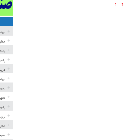
1 - 1
مهن
حفار
بالا
پایی
دریا
مهند
تجهی
تجهی
پایپ
برق 
کنتر
سیوی