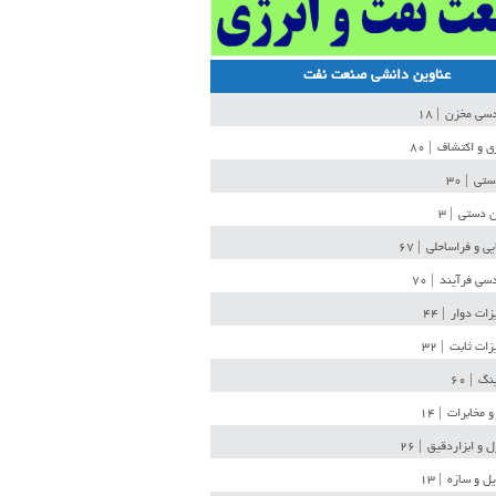
عناوین دانشی صنعت نفت
دسی مخزن
| ۱۸
ی و اکتشاف
| ۸۰
دستی
| ۳۰
ن دستی
| ۳
یی و فراساحلی
| ۶۷
سی فرآیند
| ۷۰
زات دوار
| ۴۴
زات ثابت
| ۳۲
ینگ
| ۶۰
و مخابرات
| ۱۴
ل و ابزاردقیق
| ۲۶
ل و سازه
| ۱۳