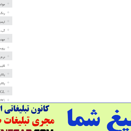
مواد
رنگ 
ایمن
آب، 
مهند
رویه
نرم 
کلیپ
پالا
پالا
GL
LPG
خط ل
مخاز
پترو