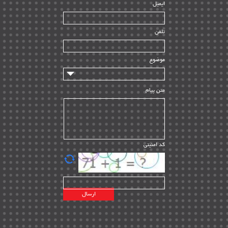
ایمیل
ساخت و نصب
| ۱۲
راه اندازی
| ۹
تلفن
سازندگان و تامین کنندگان
| ۱۰
تامین مالی و سرمایه گذاری
| ۳۲
موضوع
ماشین آلات
| ۱۲
مدیریت پروژه
| ۹۱
متن پیام
مدیریت دانش
| ۹
مدیریت سازمانی و عمومی
| ۲
تأمین کالا
| ۱۳
کد امنیتی
| ۲۰
EPC
پیمانکاران بین المللی
| ۸
اطلاعات انرژی کشورها
| ۱۴
پروژه های خارجی
| ۱۵
نقشه های نفت و گاز خارجی
| ۱۰
شرکت های نفتی
| ۱۴