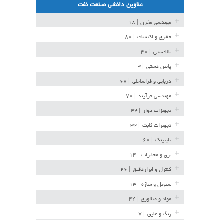
عناوین دانشی صنعت نفت
مهندسی مخزن
| ۱۸
حفاری و اکتشاف
| ۸۰
بالادستی
| ۳۰
پایین دستی
| ۳
دریایی و فراساحلی
| ۶۷
مهندسی فرآیند
| ۷۰
تجهیزات دوار
| ۴۴
تجهیزات ثابت
| ۳۲
پایپینگ
| ۶۰
برق و مخابرات
| ۱۴
کنترل و ابزاردقیق
| ۲۶
سیویل و سازه
| ۱۳
مواد و متالوژی
| ۴۴
رنگ و عایق
| ۷