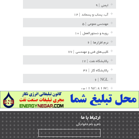
ایمنی
| ۹
آب، پساب و پسماند
| ۱۲
مهندسی عمومی
| ۵
رویه و دستورالعمل
| ۱۰
نرم افزارها
| ۶
کلیپ‌های فنی و مهندسی
| ۷۷
پالایشگاه نفت
| ۱۷
پالایشگاه گاز
| ۴۶
| ۶
NGL
| ۱۳
LNG & LPG
خط لوله
| ۳۶
مخازن ذخیره
| ۱۵
ارﺗﺒﺎط ﺑﺎ ما
پتروشیمی
| ۱۴
ﻧﺎم و ﻧﺎم ﺧﺎﻧﻮادﮔﻰ
بازرسی و QC
| ۱۵
| ۳۹
HSE