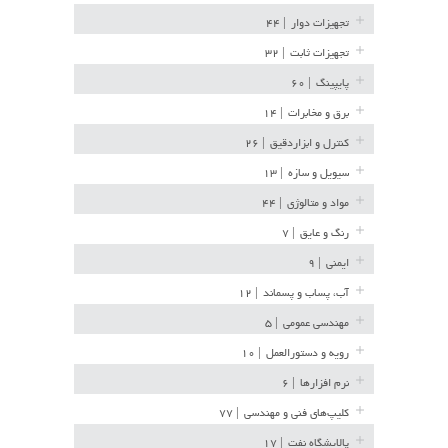
تجهیزات دوار
| ۴۴
تجهیزات ثابت
| ۳۲
پایپینگ
| ۶۰
برق و مخابرات
| ۱۴
کنترل و ابزاردقیق
| ۲۶
سیویل و سازه
| ۱۳
مواد و متالوژی
| ۴۴
رنگ و عایق
| ۷
ایمنی
| ۹
آب، پساب و پسماند
| ۱۲
مهندسی عمومی
| ۵
رویه و دستورالعمل
| ۱۰
نرم افزارها
| ۶
کلیپ‌های فنی و مهندسی
| ۷۷
پالایشگاه نفت
| ۱۷