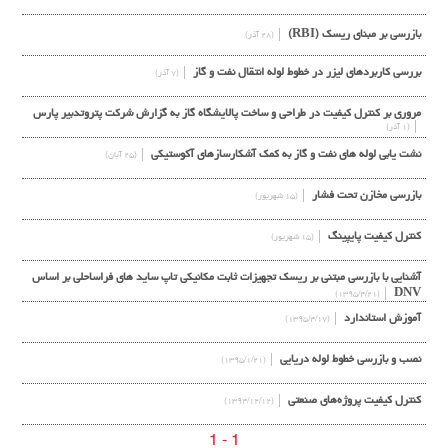
بازرسی بر مبنای ریسک (RBI)
(۲۸ آذر)
بررسي كاربردهاي ليزر در خطوط لوله انتقال نفت و گاز
(۷ آذر)
مروری بر کنترل کیفیت در طراحی و ساخت پالایشگاه گاز به گزارش شرکت پتروتدبیر پارس
(۱ آذر)
نشت يابي لوله هاي نفت و گاز به كمك آشكارسازهاي آكوستيكي
(۲۵ آبان)
بازرسی مخازن تحت فشار
(۱۵ شهریور)
کنترل کیفیت پایپینگ
(۱۵ شهریور)
آشنایی با بازرسی مبتنی بر ریسک تجهیزات ثابت مکانیکی تاپ ساید های فراساحلی بر اساس
DNV
(۱۳۹۵/۴/۲۱)
آموزش استاندارد
(۱۳۹۵/۴/۱۷)
نصب و بازرسی خطوط لوله دریایی
(۱۳۹۵/۱/۲۱)
کنترل کیفیت پروژه‌های صنعتی
(۱۳۹۴/۱۲/۱۲)
1 - 1