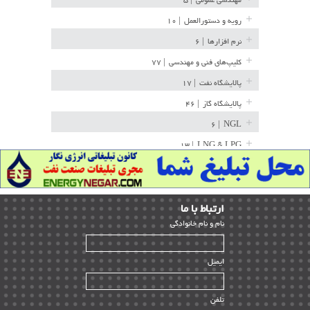
مهندسی عمومی
| ۵
رویه و دستورالعمل
| ۱۰
نرم افزارها
| ۶
کلیپ‌های فنی و مهندسی
| ۷۷
پالایشگاه نفت
| ۱۷
پالایشگاه گاز
| ۴۶
| ۶
NGL
| ۱۳
LNG & LPG
خط لوله
| ۳۶
مخازن ذخیره
| ۱۵
ارﺗﺒﺎط ﺑﺎ ما
پتروشیمی
| ۱۴
ﻧﺎم و ﻧﺎم ﺧﺎﻧﻮادﮔﻰ
بازرسی و QC
| ۱۵
| ۳۹
HSE
ایمیل
ساخت و نصب
| ۱۲
راه اندازی
| ۹
تلفن