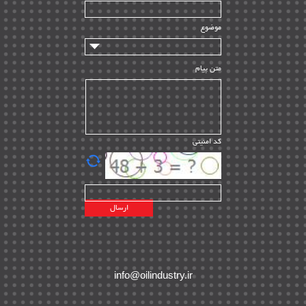
سازندگان و تامین کنندگان
| ۱۰
تامین مالی و سرمایه گذاری
| ۳۲
موضوع
ماشین آلات
| ۱۲
مدیریت پروژه
| ۹۱
متن پیام
مدیریت دانش
| ۹
مدیریت سازمانی و عمومی
| ۲
تأمین کالا
| ۱۳
کد امنیتی
| ۲۰
EPC
پیمانکاران بین المللی
| ۸
اطلاعات انرژی کشورها
| ۱۴
پروژه های خارجی
| ۱۵
نقشه های نفت و گاز خارجی
| ۱۰
شرکت های نفتی
| ۱۴
پلانت های فعال
| ۴۰
info@oilindustry.ir
طرح ها و پروژه ها
| ۳۵