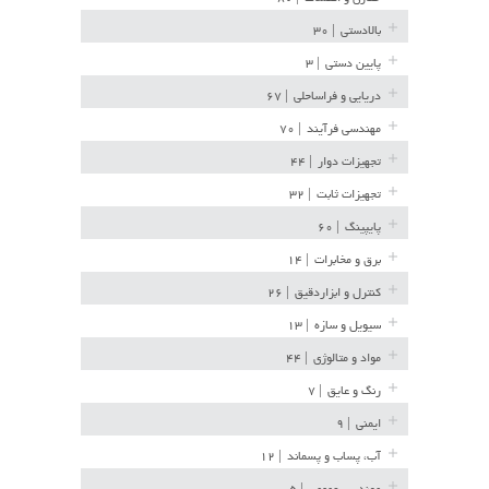
بالادستی
| ۳۰
پایین دستی
| ۳
دریایی و فراساحلی
| ۶۷
مهندسی فرآیند
| ۷۰
تجهیزات دوار
| ۴۴
تجهیزات ثابت
| ۳۲
پایپینگ
| ۶۰
برق و مخابرات
| ۱۴
کنترل و ابزاردقیق
| ۲۶
سیویل و سازه
| ۱۳
مواد و متالوژی
| ۴۴
رنگ و عایق
| ۷
ایمنی
| ۹
آب، پساب و پسماند
| ۱۲