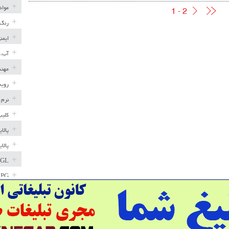
مواد
1 - 2
رنگ 
ایمن
آب، 
مهند
رویه
نرم 
کلیپ
پالا
پالا
GL
LPG
خط ل
مخاز
پترو