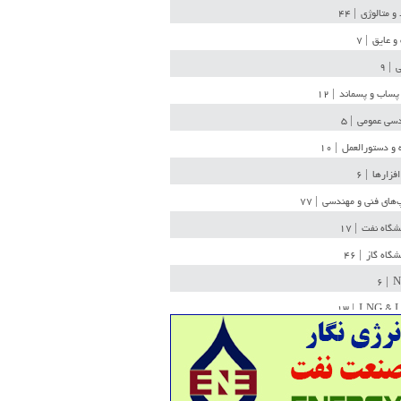
 و متالوژی
| ۴۴
و عایق
| ۷
ی
| ۹
پساب و پسماند
| ۱۲
سی عمومی
| ۵
 و دستورالعمل
| ۱۰
افزارها
| ۶
‌های فنی و مهندسی
| ۷۷
یشگاه نفت
| ۱۷
یشگاه گاز
| ۴۶
| ۶
N
| ۱۳
LNG & 
وله
| ۳۶
ن ذخیره
| ۱۵
شیمی
| ۱۴