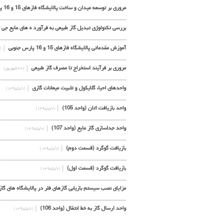
مروری بر توسعه میدان و ساخت پالایشگاه فازهای 15 و 16 پارس جنوبی به گزارش شرکت مهندسی آریا نفت شهاب
بررسی تکنولوژي تبدیل گاز طبیعی به فرآورد ه هاي مایع جی 
آموزش مقدماتی پالایشگاه فازهای 15 و 16 پارس جنوبی
(۳۰ شهریور)
مروری بر فرآیند استخراج تا مصرف گاز طبیعی
(۳۰ شهریور)
واحدهای احیاء گلایکول و تثبیت میعانات گازی
(۱۳۹۵/۵/۷)
واحد بازیافت اتان (واحد 105)
(۱۳۹۵/۵/۷)
واحد جداسازی گاز مایع (واحد 107)
(۱۳۹۵/۵/۷)
بازیافت گوگرد (قسمت دوم)
(۱۳۹۵/۵/۷)
بازیافت گوگرد (قسمت اول)
(۱۳۹۵/۵/۷)
مزایای نصب سیستم بازیابی گازهای فلر در پالایشگاه های گ
واحد ارسال گاز به خط انتقال (واحد 106)
(۱۳۹۵/۵/۷)