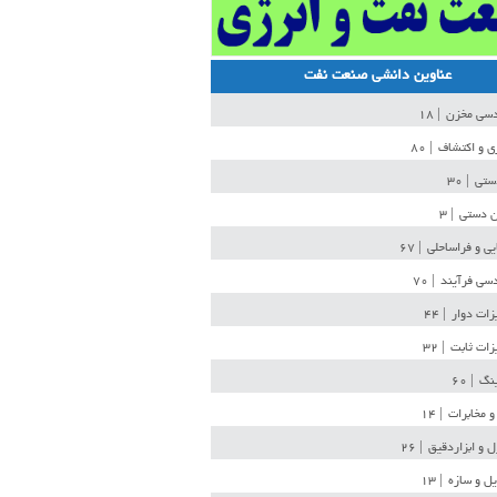
عناوین دانشی صنعت نفت
دسی مخزن
| ۱۸
ی و اکتشاف
| ۸۰
دستی
| ۳۰
ن دستی
| ۳
یی و فراساحلی
| ۶۷
سی فرآیند
| ۷۰
زات دوار
| ۴۴
زات ثابت
| ۳۲
ینگ
| ۶۰
و مخابرات
| ۱۴
ل و ابزاردقیق
| ۲۶
ل و سازه
| ۱۳