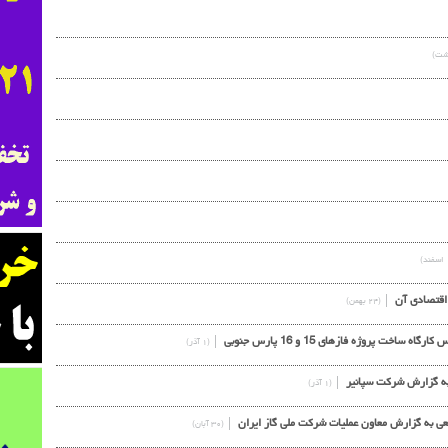
 اقتصادي آن
(۲۴ بهمن)
ت پروژه فازهای 15 و 16 پارس جنوبی
(۱ آذر)
(۱ آذر)
یعی به گزارش معاون عملیات شرکت ملی گاز ایران
(۳۰ آبان)