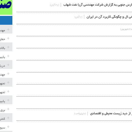
(۳۰ آبان)
تی ال و چگونگی کاربرد آن در ایران
(۲ آبان)
مهن
حفار
بالا
پایی
دریا
مهند
تجهی
تجهی
پایپ
برق 
از از دید زیست محیطی و اقتصادی
(۱۳۹۵/۵/۷)
کنتر
سیوی