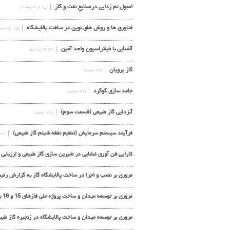
اصول نم زدايي درصنايع نفت و گاز
(۱۵ اردیبهشت)
فناوری ها و روش های نوین در ساخت پالایشگاه
(۱۵ اردیبهشت)
آشنایی با فیلتراسیون واحد آمین
(۲۶ فروردین)
گاز پروپان
(۳۰ اسفند)
جامد سازی گوگرد
(۳۰ اسفند)
آبزدایی گاز طبیعی (قسمت سوم)
(۳۰ اسفند)
فرآیند سیستم سرمایش (تنظیم نقطه شبنم گاز طبیعی)
(۱۸ اسفند)
كارايي فن آوري غشايي در شيرين سازي گاز طبيعي و ارزيابي
مروری بر نصب و اجرا در ساخت پالایشگاه گاز به گزارش رئیس کارگاه ساخ
مروری بر توسعه میدان و ساخت پروژه ملی فازهای 15 و 16 به گزارش شرکت سپانیر
مروری بر توسعه میدان و ساخت پالایشگاه در زنجیره گاز طب