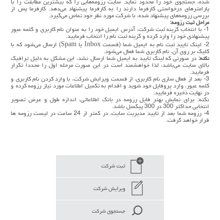
شده، جستجوی خود را محدود نماید. سایت رزومه‌هایی‌ را که بیشترین مطابقت را با
پارامترهای درخواستی کارفرما دارند را به کارفرما پیشنهاد می‌دهد. کارفرما پس از
بررسی رزومه‌های پیشنهاد شده، با شرکت مورد نظر خود تماس می‌گیرد.
مراحل ثبت رزومه:
1- با انتخاب گزینه ثبت شرکت، آدرس ایمیل خود را به عنوان نام کاربری و کلمه عبور
پیشنهادی خود را وارد کرده و گزینه ثبت نام را انتخاب فرمایید.
2- لینک تایید ثبت نام به ایمیل شما (قسمت Inbox یا Spam) ارسال می‌شود که با
کلیک بر روی آن، نام کاربری شما فعال می‌شود.
نکته:
در صورتی که لینک تایید به ایمیل شما ارسال نشد، این مشکل به دلیل ترافیک
بالای سایت می‌باشد، لذا خواهشمند است در این صورت مرحله اول را مجدداً تکرار
فرمایید.
3- بعد از فعال سازی نام کاربری، از قسمت ویرایش شرکت، با وارد کردن نام کاربری و
کلمه عبور، وارد پروفایل خود شوید و اقدام به تکمیل اطلاعات مورد نیاز رزومه کرده و
در نهایت ذخیره فرمایید.
نکته: برای نمایش بهتر فایل رزومه در بانک اطلاعاتی، اندازه طول و عرض تصویر
انتخابی حداکثر 300 در 300 پیکسل باشد.
4- رزومه شما بعد از تایید مدیریت سایت، در کمتر از 24 ساعت در لیست رزومه ها
قرار خواهد گرفت.
ثبت شرکت
ویرایش شرکت
جستجوی شرکت