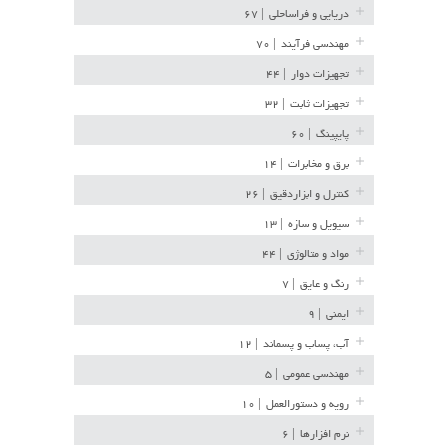
دریایی و فراساحلی
| ۶۷
مهندسی فرآیند
| ۷۰
تجهیزات دوار
| ۴۴
تجهیزات ثابت
| ۳۲
پایپینگ
| ۶۰
برق و مخابرات
| ۱۴
کنترل و ابزاردقیق
| ۲۶
سیویل و سازه
| ۱۳
مواد و متالوژی
| ۴۴
رنگ و عایق
| ۷
ایمنی
| ۹
آب، پساب و پسماند
| ۱۲
مهندسی عمومی
| ۵
رویه و دستورالعمل
| ۱۰
نرم افزارها
| ۶