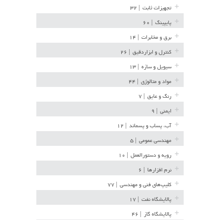
تجهیزات ثابت
| ۳۲
پایپینگ
| ۶۰
برق و مخابرات
| ۱۴
کنترل و ابزاردقیق
| ۲۶
سیویل و سازه
| ۱۳
مواد و متالوژی
| ۴۴
رنگ و عایق
| ۷
ایمنی
| ۹
آب، پساب و پسماند
| ۱۲
مهندسی عمومی
| ۵
رویه و دستورالعمل
| ۱۰
نرم افزارها
| ۶
کلیپ‌های فنی و مهندسی
| ۷۷
پالایشگاه نفت
| ۱۷
پالایشگاه گاز
| ۴۶