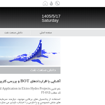
1405/5/17
Saturday
صفحه اصلی
دانش صنعت نفت
دانش صنعت نفت
آشنایی با قراردادهای BOT و بررسی کاربرد آنها در پروژه های برقابی در ایران
نام لاتین:BOT Contract and Application in Elctro Hydro Projects
کد مطلب:FI-012
استفاده از پتانسیل های برقابی موجود، نیازمند سرمای
های بخش خصوصی و یا خارجی را اجتناب ناپذیر می سازد.