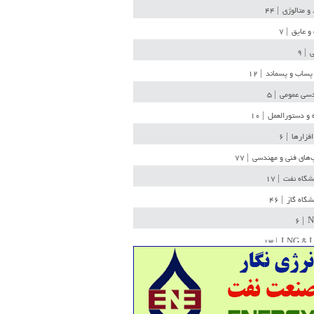
 و متالوژی
| ۴۴
و عایق
| ۷
ی
| ۹
پساب و پسماند
| ۱۲
سی عمومی
| ۵
 و دستورالعمل
| ۱۰
افزارها
| ۶
‌های فنی و مهندسی
| ۷۷
یشگاه نفت
| ۱۷
یشگاه گاز
| ۴۶
| ۶
N
| ۱۳
LNG & 
وله
| ۳۶
ن ذخیره
| ۱۵
شیمی
| ۱۴