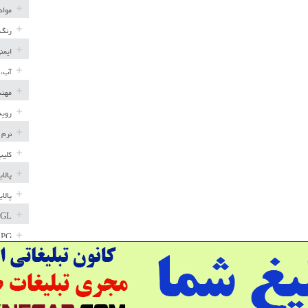
مواد
رنگ 
ایمن
آب، 
مهند
رویه
نرم 
کلیپ
پالا
پالا
GL
LPG
خط ل
مخاز
پترو