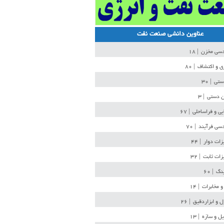
عناوین دانشی صنعت نفت
دسی مخزن
| ۱۸
ی و اکتشاف
| ۸۰
دستی
| ۳۰
ن دستی
| ۳
یی و فراساحلی
| ۶۷
سی فرآیند
| ۷۰
زات دوار
| ۴۴
زات ثابت
| ۳۲
ینگ
| ۶۰
و مخابرات
| ۱۴
ل و ابزاردقیق
| ۲۶
ل و سازه
| ۱۳