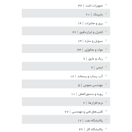
تجهیزات ثابت
| ۳۲
پایپینگ
| ۶۰
برق و مخابرات
| ۱۴
کنترل و ابزاردقیق
| ۲۶
سیویل و سازه
| ۱۳
مواد و متالوژی
| ۴۴
رنگ و عایق
| ۷
ایمنی
| ۹
آب، پساب و پسماند
| ۱۲
مهندسی عمومی
| ۵
رویه و دستورالعمل
| ۱۰
نرم افزارها
| ۶
کلیپ‌های فنی و مهندسی
| ۷۷
پالایشگاه نفت
| ۱۷
پالایشگاه گاز
| ۴۶