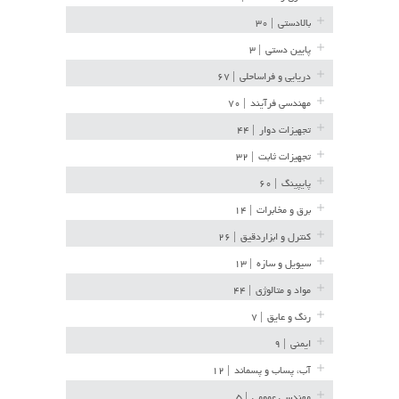
بالادستی
| ۳۰
پایین دستی
| ۳
دریایی و فراساحلی
| ۶۷
مهندسی فرآیند
| ۷۰
تجهیزات دوار
| ۴۴
تجهیزات ثابت
| ۳۲
پایپینگ
| ۶۰
برق و مخابرات
| ۱۴
کنترل و ابزاردقیق
| ۲۶
سیویل و سازه
| ۱۳
مواد و متالوژی
| ۴۴
رنگ و عایق
| ۷
ایمنی
| ۹
آب، پساب و پسماند
| ۱۲
مهندسی عمومی
| ۵