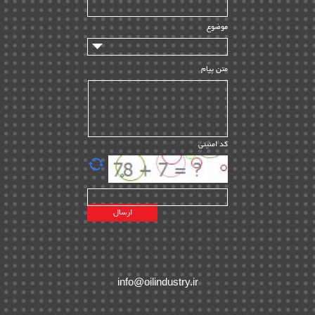
سازندگان و تامین کنندگان
| ۱۰
تامین مالی و سرمایه گذاری
| ۳۲
موضوع
ماشین آلات
| ۱۲
مدیریت پروژه
| ۹۱
متن پیام
مدیریت دانش
| ۹
مدیریت سازمانی و عمومی
| ۲
تأمین کالا
| ۱۳
کد امنیتی
| ۲۰
EPC
پیمانکاران بین المللی
| ۸
اطلاعات انرژی کشورها
| ۱۴
پروژه های خارجی
| ۱۵
نقشه های نفت و گاز خارجی
| ۱۰
شرکت های نفتی
| ۱۴
پلانت های فعال
| ۴۰
info@oilindustry.ir
طرح ها و پروژه ها
| ۳۵