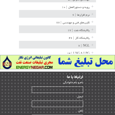
رویه و دستورالعمل
| ۱۰
نرم افزارها
| ۶
کلیپ‌های فنی و مهندسی
| ۷۷
پالایشگاه نفت
| ۱۷
پالایشگاه گاز
| ۴۶
| ۶
NGL
| ۱۳
LNG & LPG
خط لوله
| ۳۶
مخازن ذخیره
| ۱۵
ارﺗﺒﺎط ﺑﺎ ما
پتروشیمی
| ۱۴
ﻧﺎم و ﻧﺎم ﺧﺎﻧﻮادﮔﻰ
بازرسی و QC
| ۱۵
| ۳۹
HSE
ایمیل
ساخت و نصب
| ۱۲
راه اندازی
| ۹
تلفن