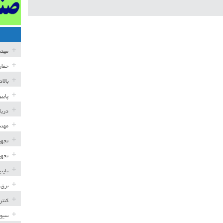
مهن
حفار
بالا
پایی
دریا
مهند
تجهی
تجهی
پایپ
برق 
کنتر
سیوی