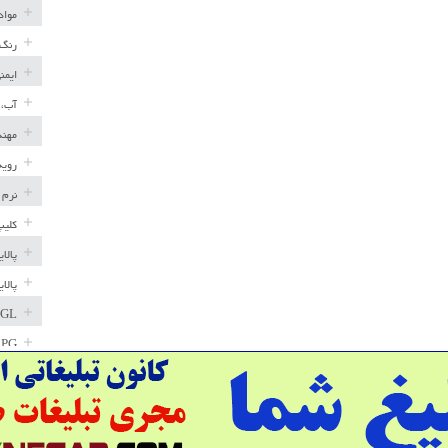
مواد
رنگ 
ایمن
آب، 
مهند
رویه
نرم 
کلیپ
پالا
پالا
GL
LPG
خط ل
مخاز
پترو