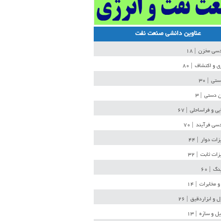
عناوین دانشی صنعت نفت
دسی مخزن
| ۱۸
ی و اکتشاف
| ۸۰
دستی
| ۳۰
ن دستی
| ۳
یی و فراساحلی
| ۶۷
سی فرآیند
| ۷۰
زات دوار
| ۴۴
زات ثابت
| ۳۲
ینگ
| ۶۰
و مخابرات
| ۱۴
ل و ابزاردقیق
| ۲۶
ل و سازه
| ۱۳