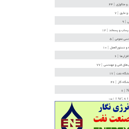
 و متالوژی
| ۴۴
و عایق
| ۷
ی
| ۹
پساب و پسماند
| ۱۲
سی عمومی
| ۵
 و دستورالعمل
| ۱۰
افزارها
| ۶
‌های فنی و مهندسی
| ۷۷
یشگاه نفت
| ۱۷
یشگاه گاز
| ۴۶
| ۶
N
| ۱۳
LNG & 
وله
| ۳۶
ن ذخیره
| ۱۵
شیمی
| ۱۴