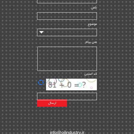
راه اندازی
| ۹
تلفن
سازندگان و تامین کنندگان
| ۱۰
تامین مالی و سرمایه گذاری
| ۳۲
موضوع
ماشین آلات
| ۱۲
مدیریت پروژه
| ۹۱
متن پیام
مدیریت دانش
| ۹
مدیریت سازمانی و عمومی
| ۲
تأمین کالا
| ۱۳
کد امنیتی
| ۲۰
EPC
پیمانکاران بین المللی
| ۸
اطلاعات انرژی کشورها
| ۱۴
پروژه های خارجی
| ۱۵
نقشه های نفت و گاز خارجی
| ۱۰
شرکت های نفتی
| ۱۴
پلانت های فعال
| ۴۰
info@oilindustry.ir