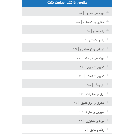
عناوین دانشی صنعت نفت
مهندسی مخزن
| ۱۸
حفاری و اکتشاف
| ۸۰
بالادستی
| ۳۰
پایین دستی
| ۳
دریایی و فراساحلی
| ۶۷
مهندسی فرآیند
| ۷۰
تجهیزات دوار
| ۴۴
تجهیزات ثابت
| ۳۲
پایپینگ
| ۶۰
برق و مخابرات
| ۱۴
کنترل و ابزاردقیق
| ۲۶
سیویل و سازه
| ۱۳
مواد و متالوژی
| ۴۴
رنگ و عایق
| ۷