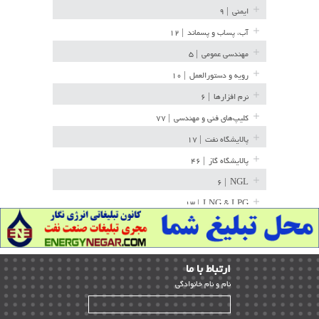
ایمنی
| ۹
آب، پساب و پسماند
| ۱۲
مهندسی عمومی
| ۵
رویه و دستورالعمل
| ۱۰
نرم افزارها
| ۶
کلیپ‌های فنی و مهندسی
| ۷۷
پالایشگاه نفت
| ۱۷
پالایشگاه گاز
| ۴۶
| ۶
NGL
| ۱۳
LNG & LPG
خط لوله
| ۳۶
مخازن ذخیره
| ۱۵
ارﺗﺒﺎط ﺑﺎ ما
پتروشیمی
| ۱۴
ﻧﺎم و ﻧﺎم ﺧﺎﻧﻮادﮔﻰ
بازرسی و QC
| ۱۵
| ۳۹
HSE