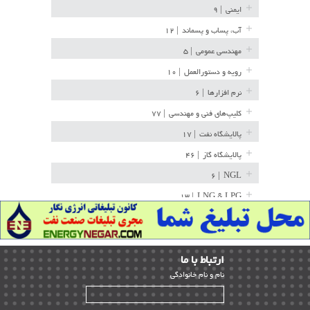
ایمنی
| ۹
آب، پساب و پسماند
| ۱۲
مهندسی عمومی
| ۵
رویه و دستورالعمل
| ۱۰
نرم افزارها
| ۶
کلیپ‌های فنی و مهندسی
| ۷۷
پالایشگاه نفت
| ۱۷
پالایشگاه گاز
| ۴۶
| ۶
NGL
| ۱۳
LNG & LPG
خط لوله
| ۳۶
مخازن ذخیره
| ۱۵
ارﺗﺒﺎط ﺑﺎ ما
پتروشیمی
| ۱۴
ﻧﺎم و ﻧﺎم ﺧﺎﻧﻮادﮔﻰ
بازرسی و QC
| ۱۵
| ۳۹
HSE