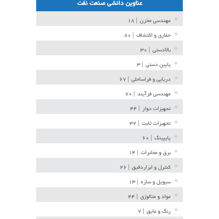
عناوین دانشی صنعت نفت
مهندسی مخزن
| ۱۸
حفاری و اکتشاف
| ۸۰
بالادستی
| ۳۰
پایین دستی
| ۳
دریایی و فراساحلی
| ۶۷
مهندسی فرآیند
| ۷۰
تجهیزات دوار
| ۴۴
تجهیزات ثابت
| ۳۲
پایپینگ
| ۶۰
برق و مخابرات
| ۱۴
کنترل و ابزاردقیق
| ۲۶
سیویل و سازه
| ۱۳
مواد و متالوژی
| ۴۴
رنگ و عایق
| ۷