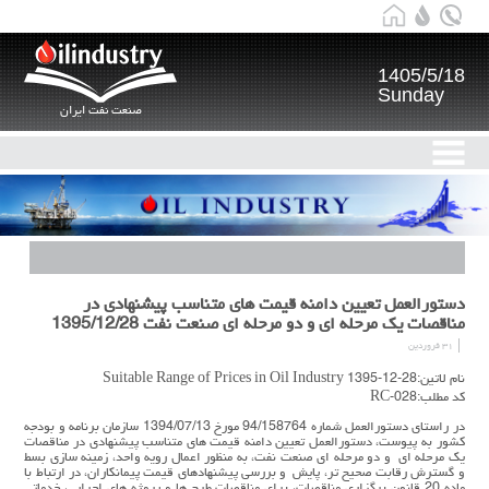
1405/5/18
Sunday
صنعت نفت ایران
دستورالعمل تعیین دامنه قیمت های متناسب پیشنهادی در
مناقصات یک مرحله ای و دو مرحله ای صنعت نفت 1395/12/28
۳۱ فروردین
نام لاتین:Suitable Range of Prices in Oil Industry 1395-12-28
کد مطلب:RC-028
در راستای دستورالعمل شماره 94/158764 مورخ 1394/07/13 سازمان برنامه و بودجه
کشور به پیوست، دستورالعمل تعیین دامنه قیمت های متناسب پیشنهادی در مناقصات
یک مرحله ای و دو مرحله ای صنعت نفت، به منظور اعمال رویه واحد، زمینه سازی بسط
و گسترش رقابت صحیح تر، پایش و بررسی پیشنهادهای قیمت پیمانکاران، در ارتباط با
ماده 20 قانون برگزاری مناقصات، برای مناقصات طرح ها و پروژه های اجرایی، خدماتی