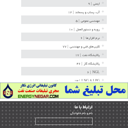
ایمنی
| ۹
آب، پساب و پسماند
| ۱۲
مهندسی عمومی
| ۵
رویه و دستورالعمل
| ۱۰
نرم افزارها
| ۶
کلیپ‌های فنی و مهندسی
| ۷۷
پالایشگاه نفت
| ۱۷
پالایشگاه گاز
| ۴۶
| ۶
NGL
| ۱۳
LNG & LPG
خط لوله
| ۳۶
مخازن ذخیره
| ۱۵
ارﺗﺒﺎط ﺑﺎ ما
پتروشیمی
| ۱۴
ﻧﺎم و ﻧﺎم ﺧﺎﻧﻮادﮔﻰ
بازرسی و QC
| ۱۵
| ۳۹
HSE