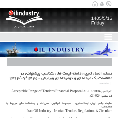
1405/5/16
Friday
صنعت نفت ایران
دستورالعمل تعيين دامنه قيمت هاي متناسب پيشنهادي در
مناقصات يك مرحله اي و دومرحله اي ويرايش سوم ۱۳۹۴/۰۷/۱۳
۱۳۹۵/۱/۲۸
نام لاتین:1394-07-13-Acceptable Range of Tender's Financial Proposal
کد مطلب:RT-024
سایت جامع اویل اینداستری - مجموعه قوانین، مقررات و بخشنامه های مربوط به
مناقصات
Iran Oil Industry - Iranian Tenders Regulations & Circulars