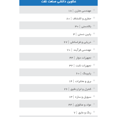
عناوین دانشی صنعت نفت
مهندسی مخزن
| ۱۸
حفاری و اکتشاف
| ۸۰
بالادستی
| ۳۰
پایین دستی
| ۳
دریایی و فراساحلی
| ۶۷
مهندسی فرآیند
| ۷۰
تجهیزات دوار
| ۴۴
تجهیزات ثابت
| ۳۲
پایپینگ
| ۶۰
برق و مخابرات
| ۱۴
کنترل و ابزاردقیق
| ۲۶
سیویل و سازه
| ۱۳
مواد و متالوژی
| ۴۴
رنگ و عایق
| ۷