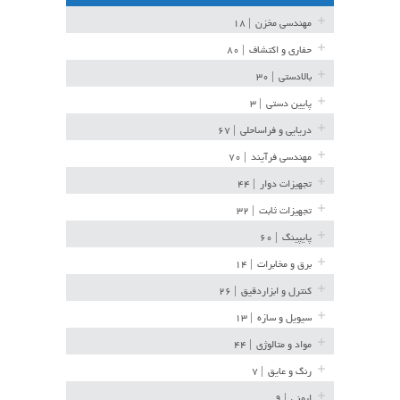
مهندسی مخزن
| ۱۸
حفاری و اکتشاف
| ۸۰
بالادستی
| ۳۰
پایین دستی
| ۳
دریایی و فراساحلی
| ۶۷
مهندسی فرآیند
| ۷۰
تجهیزات دوار
| ۴۴
تجهیزات ثابت
| ۳۲
پایپینگ
| ۶۰
برق و مخابرات
| ۱۴
کنترل و ابزاردقیق
| ۲۶
سیویل و سازه
| ۱۳
مواد و متالوژی
| ۴۴
رنگ و عایق
| ۷
ایمنی
| ۹