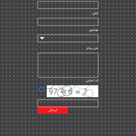
ساخت و نصب
| ۱۲
راه اندازی
| ۹
تلفن
سازندگان و تامین کنندگان
| ۱۰
تامین مالی و سرمایه گذاری
| ۳۲
موضوع
ماشین آلات
| ۱۲
مدیریت پروژه
| ۹۱
متن پیام
مدیریت دانش
| ۹
مدیریت سازمانی و عمومی
| ۲
تأمین کالا
| ۱۳
کد امنیتی
| ۲۰
EPC
پیمانکاران بین المللی
| ۸
اطلاعات انرژی کشورها
| ۱۴
پروژه های خارجی
| ۱۵
نقشه های نفت و گاز خارجی
| ۱۰
شرکت های نفتی
| ۱۴