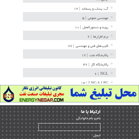
آب، پساب و پسماند
| ۱۲
مهندسی عمومی
| ۵
رویه و دستورالعمل
| ۱۰
نرم افزارها
| ۶
کلیپ‌های فنی و مهندسی
| ۷۷
پالایشگاه نفت
| ۱۷
پالایشگاه گاز
| ۴۶
| ۶
NGL
| ۱۳
LNG & LPG
خط لوله
| ۳۶
مخازن ذخیره
| ۱۵
ارﺗﺒﺎط ﺑﺎ ما
پتروشیمی
| ۱۴
ﻧﺎم و ﻧﺎم ﺧﺎﻧﻮادﮔﻰ
بازرسی و QC
| ۱۵
| ۳۹
HSE
ایمیل