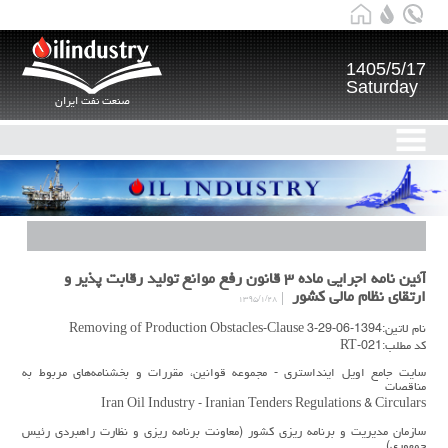
1405/5/17
Saturday
صنعت نفت ایران
آئین نامه اجرایی ماده ۳ قانون رفع موانع تولید رقابت پذیر و
ارتقای نظام مالی کشور
۱۳۹۵/۱/۲۸
نام لاتین:1394-06-29-Removing of Production Obstacles-Clause 3
کد مطلب:RT-021
سایت جامع اویل اینداستری - مجموعه قوانین، مقررات و بخشنامه‌های مربوط به
مناقصات
Iran Oil Industry - Iranian Tenders Regulations & Circulars
سازمان مدیریت و برنامه ریزی کشور (معاونت برنامه ریزی و نظارت راهبردی رئیس
جمهوری)