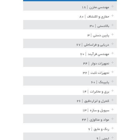
مهندسی مخزن
| ۱۸
حفاری و اکتشاف
| ۸۰
بالادستی
| ۳۰
پایین دستی
| ۳
دریایی و فراساحلی
| ۶۷
مهندسی فرآیند
| ۷۰
تجهیزات دوار
| ۴۴
تجهیزات ثابت
| ۳۲
پایپینگ
| ۶۰
برق و مخابرات
| ۱۴
کنترل و ابزاردقیق
| ۲۶
سیویل و سازه
| ۱۳
مواد و متالوژی
| ۴۴
رنگ و عایق
| ۷
ایمنی
| ۹