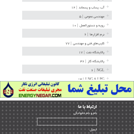
آب، پساب و پسماند
| ۱۲
مهندسی عمومی
| ۵
رویه و دستورالعمل
| ۱۰
نرم افزارها
| ۶
کلیپ‌های فنی و مهندسی
| ۷۷
پالایشگاه نفت
| ۱۷
پالایشگاه گاز
| ۴۶
| ۶
NGL
| ۱۳
LNG & LPG
خط لوله
| ۳۶
مخازن ذخیره
| ۱۵
ارﺗﺒﺎط ﺑﺎ ما
پتروشیمی
| ۱۴
ﻧﺎم و ﻧﺎم ﺧﺎﻧﻮادﮔﻰ
بازرسی و QC
| ۱۵
| ۳۹
HSE
ایمیل
ساخت و نصب
| ۱۲