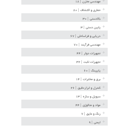
مهندسی مخزن
| ۱۸
حفاری و اکتشاف
| ۸۰
بالادستی
| ۳۰
پایین دستی
| ۳
دریایی و فراساحلی
| ۶۷
مهندسی فرآیند
| ۷۰
تجهیزات دوار
| ۴۴
تجهیزات ثابت
| ۳۲
پایپینگ
| ۶۰
برق و مخابرات
| ۱۴
کنترل و ابزاردقیق
| ۲۶
سیویل و سازه
| ۱۳
مواد و متالوژی
| ۴۴
رنگ و عایق
| ۷
ایمنی
| ۹