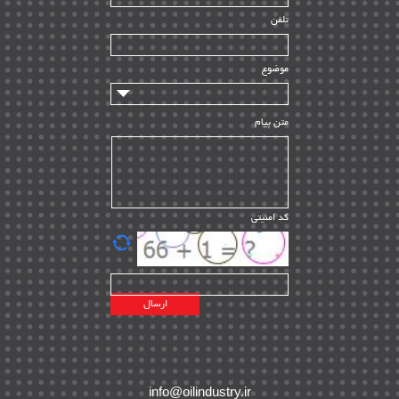
راه اندازی
| ۹
تلفن
سازندگان و تامین کنندگان
| ۱۰
تامین مالی و سرمایه گذاری
| ۳۲
موضوع
ماشین آلات
| ۱۲
مدیریت پروژه
| ۹۱
متن پیام
مدیریت دانش
| ۹
مدیریت سازمانی و عمومی
| ۲
تأمین کالا
| ۱۳
کد امنیتی
| ۲۰
EPC
پیمانکاران بین المللی
| ۸
اطلاعات انرژی کشورها
| ۱۴
پروژه های خارجی
| ۱۵
نقشه های نفت و گاز خارجی
| ۱۰
شرکت های نفتی
| ۱۴
پلانت های فعال
| ۴۰
info@oilindustry.ir