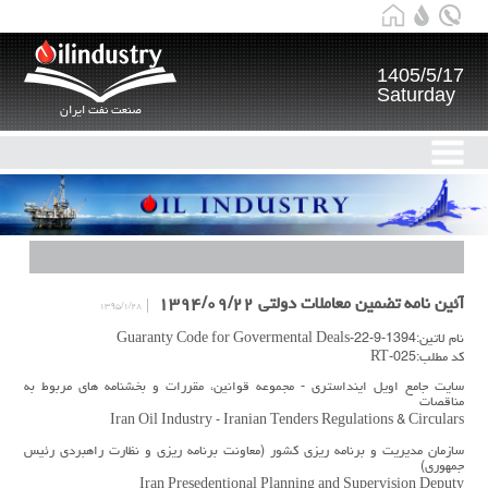
1405/5/17
Saturday
صنعت نفت ایران
آئین نامه تضمین معاملات دولتی ۱۳۹۴/۰۹/۲۲
۱۳۹۵/۱/۲۸
نام لاتین:1394-9-22-Guaranty Code for Govermental Deals
کد مطلب:RT-025
سایت جامع اویل اینداستری - مجموعه قوانین، مقررات و بخشنامه های مربوط به
مناقصات
Iran Oil Industry - Iranian Tenders Regulations & Circulars
سازمان مدیریت و برنامه ریزی کشور (معاونت برنامه ریزی و نظارت راهبردی رئیس
جمهوری)
Iran Presedentional Planning and Supervision Deputy