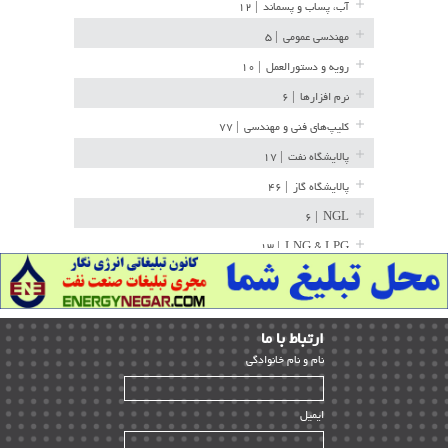
آب، پساب و پسماند
| ۱۲
مهندسی عمومی
| ۵
رویه و دستورالعمل
| ۱۰
نرم افزارها
| ۶
کلیپ‌های فنی و مهندسی
| ۷۷
پالایشگاه نفت
| ۱۷
پالایشگاه گاز
| ۴۶
| ۶
NGL
| ۱۳
LNG & LPG
خط لوله
| ۳۶
مخازن ذخیره
| ۱۵
ارﺗﺒﺎط ﺑﺎ ما
پتروشیمی
| ۱۴
ﻧﺎم و ﻧﺎم ﺧﺎﻧﻮادﮔﻰ
بازرسی و QC
| ۱۵
| ۳۹
HSE
ایمیل
ساخت و نصب
| ۱۲