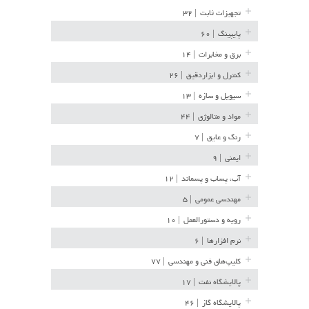
تجهیزات ثابت
| ۳۲
پایپینگ
| ۶۰
برق و مخابرات
| ۱۴
کنترل و ابزاردقیق
| ۲۶
سیویل و سازه
| ۱۳
مواد و متالوژی
| ۴۴
رنگ و عایق
| ۷
ایمنی
| ۹
آب، پساب و پسماند
| ۱۲
مهندسی عمومی
| ۵
رویه و دستورالعمل
| ۱۰
نرم افزارها
| ۶
کلیپ‌های فنی و مهندسی
| ۷۷
پالایشگاه نفت
| ۱۷
پالایشگاه گاز
| ۴۶