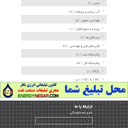
ایمنی
| ۹
آب، پساب و پسماند
| ۱۲
مهندسی عمومی
| ۵
رویه و دستورالعمل
| ۱۰
نرم افزارها
| ۶
کلیپ‌های فنی و مهندسی
| ۷۷
پالایشگاه نفت
| ۱۷
پالایشگاه گاز
| ۴۶
| ۶
NGL
| ۱۳
LNG & LPG
خط لوله
| ۳۶
مخازن ذخیره
| ۱۵
ارﺗﺒﺎط ﺑﺎ ما
پتروشیمی
| ۱۴
ﻧﺎم و ﻧﺎم ﺧﺎﻧﻮادﮔﻰ
بازرسی و QC
| ۱۵
| ۳۹
HSE