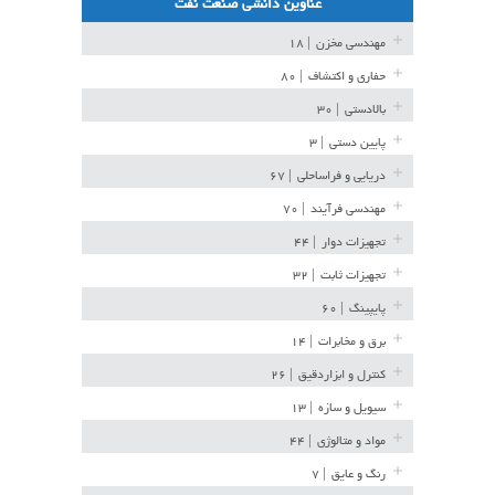
عناوین دانشی صنعت نفت
مهندسی مخزن
| ۱۸
حفاری و اکتشاف
| ۸۰
بالادستی
| ۳۰
پایین دستی
| ۳
دریایی و فراساحلی
| ۶۷
مهندسی فرآیند
| ۷۰
تجهیزات دوار
| ۴۴
تجهیزات ثابت
| ۳۲
پایپینگ
| ۶۰
برق و مخابرات
| ۱۴
کنترل و ابزاردقیق
| ۲۶
سیویل و سازه
| ۱۳
مواد و متالوژی
| ۴۴
رنگ و عایق
| ۷