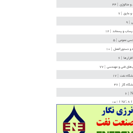
 و متالوژی
| ۴۴
و عایق
| ۷
ی
| ۹
پساب و پسماند
| ۱۲
سی عمومی
| ۵
 و دستورالعمل
| ۱۰
افزارها
| ۶
‌های فنی و مهندسی
| ۷۷
یشگاه نفت
| ۱۷
یشگاه گاز
| ۴۶
| ۶
N
| ۱۳
LNG & 
وله
| ۳۶
ن ذخیره
| ۱۵
شیمی
| ۱۴