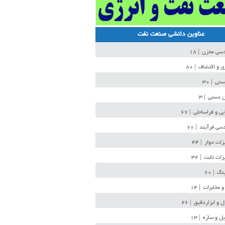
عناوین دانشی صنعت نفت
دسی مخزن
| ۱۸
ی و اکتشاف
| ۸۰
دستی
| ۳۰
ن دستی
| ۳
یی و فراساحلی
| ۶۷
سی فرآیند
| ۷۰
زات دوار
| ۴۴
زات ثابت
| ۳۲
ینگ
| ۶۰
و مخابرات
| ۱۴
ل و ابزاردقیق
| ۲۶
ل و سازه
| ۱۳