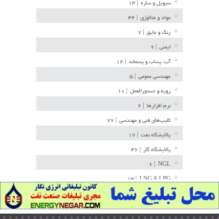
سیویل و سازه
| ۱۳
مواد و متالوژی
| ۴۴
رنگ و عایق
| ۷
ایمنی
| ۹
آب، پساب و پسماند
| ۱۲
مهندسی عمومی
| ۵
رویه و دستورالعمل
| ۱۰
نرم افزارها
| ۶
کلیپ‌های فنی و مهندسی
| ۷۷
پالایشگاه نفت
| ۱۷
پالایشگاه گاز
| ۴۶
| ۶
NGL
| ۱۳
LNG & LPG
خط لوله
| ۳۶
مخازن ذخیره
| ۱۵