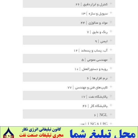
کنترل و ابزاردقیق
| ۲۶
سیویل و سازه
| ۱۳
مواد و متالوژی
| ۴۴
رنگ و عایق
| ۷
ایمنی
| ۹
آب، پساب و پسماند
| ۱۲
مهندسی عمومی
| ۵
رویه و دستورالعمل
| ۱۰
نرم افزارها
| ۶
کلیپ‌های فنی و مهندسی
| ۷۷
پالایشگاه نفت
| ۱۷
پالایشگاه گاز
| ۴۶
| ۶
NGL
| ۱۳
LNG & LPG
خط لوله
| ۳۶