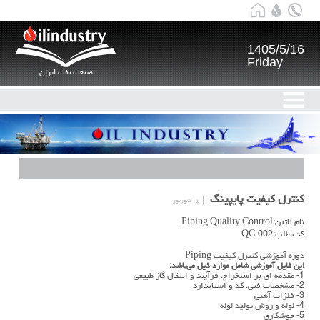
1405/5/16
Friday
صنعت نفت ایران
کنترل کیفیت پایپینگ
۱۵ شهریور
نام لاتین:Piping Quality Control
کد مطلب:QC-002
دوره آموزشی کنترل کیفیت Piping
این فایل آموزشی شامل موارد ذیل می‌باشد:
1- مقدمه ای بر استخراج، فرآیند و انتقال گاز طبیعی
2- مشخصات فنی، کد و استاندارد
3- فلزات آهنی
4- لوله و روش تولید لوله
5- جوشکاری