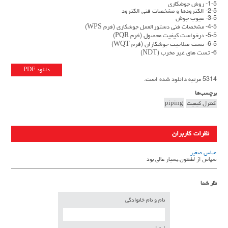
1-5- روش جوشکاری
2-5- الکترودها و مشخصات فنی الکترود
3-5- عیوب جوش
4-5- مشخصات فنی دستورالعمل جوشکاری (فرم WPS)
5-5- درخواست کیفیت محصول (فرم PQR)
6-5- تست صلاحیت جوشکاران (فرم WQT)
6- تست های غیر مخرب (NDT)
دانلود PDF
5314 مرتبه دانلود شده است.
برچسب‌ها
کنترل کیفیت
piping
نظرات کاربران
عباس صغیر
سپاس از لطفتون.بسیار عالی بود
نظر شما
نام و نام خانوادگی