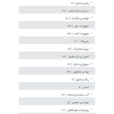
پایین دستی
| ۳
دریایی و فراساحلی
| ۶۷
مهندسی فرآیند
| ۷۰
تجهیزات دوار
| ۴۴
تجهیزات ثابت
| ۳۲
پایپینگ
| ۶۰
برق و مخابرات
| ۱۴
کنترل و ابزاردقیق
| ۲۶
سیویل و سازه
| ۱۳
مواد و متالوژی
| ۴۴
رنگ و عایق
| ۷
ایمنی
| ۹
آب، پساب و پسماند
| ۱۲
مهندسی عمومی
| ۵
رویه و دستورالعمل
| ۱۰