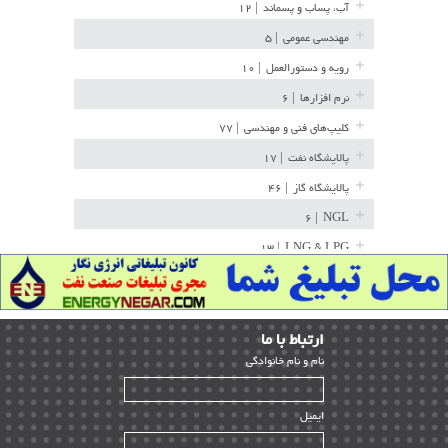
آب، پساب و پسماند
| ۱۲
مهندسی عمومی
| ۵
رویه و دستورالعمل
| ۱۰
نرم افزارها
| ۶
کلیپ‌های فنی و مهندسی
| ۷۷
پالایشگاه نفت
| ۱۷
پالایشگاه گاز
| ۴۶
| ۶
NGL
| ۱۳
LNG & LPG
خط لوله
| ۳۶
مخازن ذخیره
| ۱۵
ارﺗﺒﺎط ﺑﺎ ما
پتروشیمی
| ۱۴
ﻧﺎم و ﻧﺎم ﺧﺎﻧﻮادﮔﻰ
بازرسی و QC
| ۱۵
| ۳۹
HSE
ایمیل
ساخت و نصب
| ۱۲