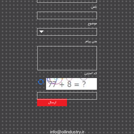
راه اندازی
| ۹
تلفن
سازندگان و تامین کنندگان
| ۱۰
تامین مالی و سرمایه گذاری
| ۳۲
موضوع
ماشین آلات
| ۱۲
مدیریت پروژه
| ۹۱
متن پیام
مدیریت دانش
| ۹
مدیریت سازمانی و عمومی
| ۲
تأمین کالا
| ۱۳
کد امنیتی
| ۲۰
EPC
پیمانکاران بین المللی
| ۸
اطلاعات انرژی کشورها
| ۱۴
پروژه های خارجی
| ۱۵
نقشه های نفت و گاز خارجی
| ۱۰
شرکت های نفتی
| ۱۴
پلانت های فعال
| ۴۰
info@oilindustry.ir