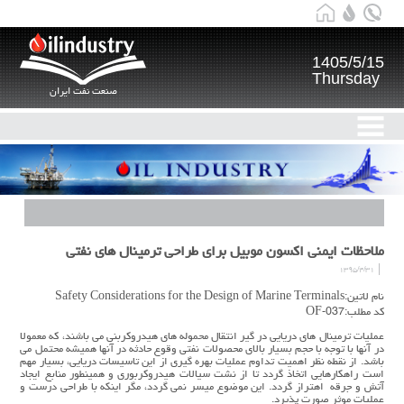
1405/5/15
Thursday
صنعت نفت ایران
ملاحظات ایمنی اکسون موبیل برای طراحی ترمینال های نفتی
۱۳۹۵/۴/۳۱
نام لاتین:Safety Considerations for the Design of Marine Terminals
کد مطلب:OF-037
عملیات ترمینال های دریایی در گیر انتقال محموله های هیدروکربنی می باشند، که معمولا
در آنها با توجه با حجم بسیار بالای محصولات نفتی وقوع حادثه در آنها همیشه محتمل می
باشد. از نقطه نظر اهمیت تداوم عملیات بهره گیری از این تاسیسات دریایی، بسیار مهم
است راهکارهایی اتخاذ گردد تا از نشت سیالات هیدروکربوری و همینطور منابع ایجاد
آتش و جرقه اهتراز گردد. این موضوع میسر نمی گردد، مگر اینکه با طراحی درست و
عملیات موثر صورت پذیرد.