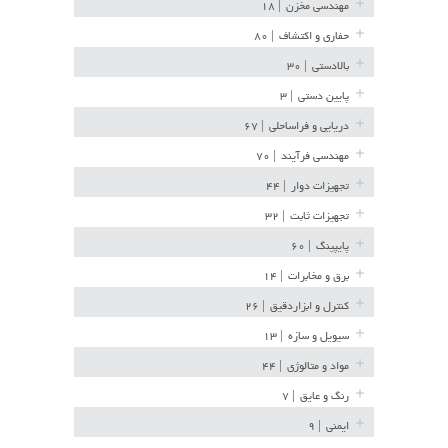
مهندسی مخزن
| ۱۸
حفاری و اکتشاف
| ۸۰
بالادستی
| ۳۰
پایین دستی
| ۳
دریایی و فراساحلی
| ۶۷
مهندسی فرآیند
| ۷۰
تجهیزات دوار
| ۴۴
تجهیزات ثابت
| ۳۲
پایپینگ
| ۶۰
برق و مخابرات
| ۱۴
کنترل و ابزاردقیق
| ۲۶
سیویل و سازه
| ۱۳
مواد و متالوژی
| ۴۴
رنگ و عایق
| ۷
ایمنی
| ۹