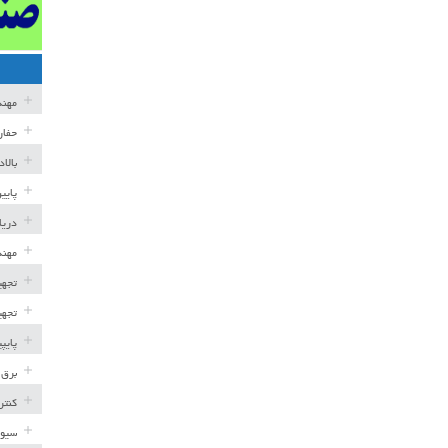
مهن
حفار
بالا
پایی
دریا
مهند
تجهی
تجهی
پایپ
برق 
کنتر
سیوی