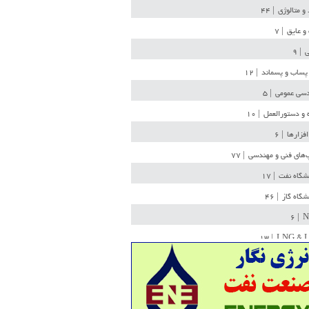
 و متالوژی
| ۴۴
و عایق
| ۷
ی
| ۹
پساب و پسماند
| ۱۲
سی عمومی
| ۵
 و دستورالعمل
| ۱۰
افزارها
| ۶
‌های فنی و مهندسی
| ۷۷
یشگاه نفت
| ۱۷
یشگاه گاز
| ۴۶
| ۶
N
| ۱۳
LNG & 
وله
| ۳۶
ن ذخیره
| ۱۵
شیمی
| ۱۴