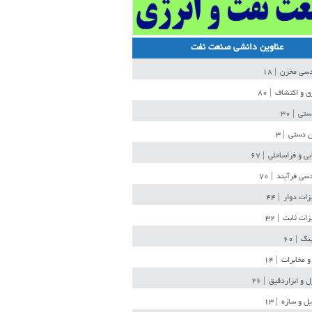
عناوین دانشی صنعت نفت
دسی مخزن
| ۱۸
ی و اکتشاف
| ۸۰
دستی
| ۳۰
ن دستی
| ۳
یی و فراساحلی
| ۶۷
سی فرآیند
| ۷۰
زات دوار
| ۴۴
زات ثابت
| ۳۲
ینگ
| ۶۰
و مخابرات
| ۱۴
ل و ابزاردقیق
| ۲۶
ل و سازه
| ۱۳