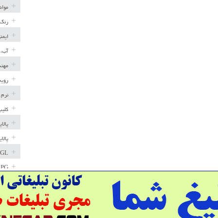
مواد
رنگ 
ایمن
آب، 
مهند
رویه
نرم 
کلیپ
پالا
پالا
GL
LPG
خط ل
مخاز
پترو