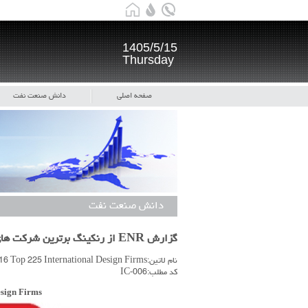
1405/5/15
Thursday
صفحه اصلی
دانش صنعت نفت
دانش صنعت نفت
گزارش ENR از رنکینگ برترین شرکت های طراحی و مهندسی بین المللی جهان در سال 2016
نام لاتین:ENR 2016 Top 225 International Design Firms
کد مطلب:IC-006
esign Firms