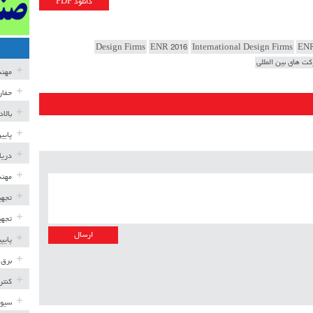
دانلود PDF
Design Firms
ENR 2016
International Design Firms
EN
ت های بین المللی
مهن
حفار
بالا
پایی
دریا
مهند
تجهی
تجهی
پایپ
برق 
کنتر
سیوی