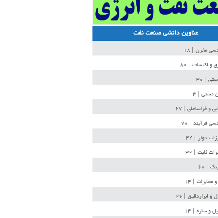
عناوین دانشی صنعت نفت
دسی مخزن
| ۱۸
ی و اکتشاف
| ۸۰
دستی
| ۳۰
ن دستی
| ۳
یی و فراساحلی
| ۶۷
سی فرآیند
| ۷۰
زات دوار
| ۴۴
زات ثابت
| ۳۲
ینگ
| ۶۰
و مخابرات
| ۱۴
ل و ابزاردقیق
| ۲۶
ل و سازه
| ۱۳