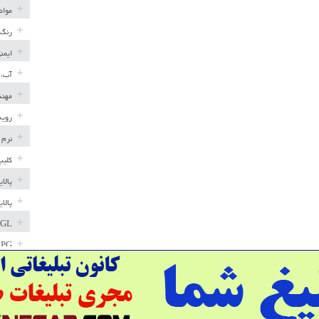
مواد
رنگ 
ایمن
آب، 
مهند
رویه
نرم 
کلیپ
پالا
پالا
GL
LPG
خط ل
مخاز
پترو