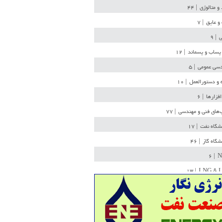
 و متالوژی
| ۴۴
و عایق
| ۷
ی
| ۹
پساب و پسماند
| ۱۲
سی عمومی
| ۵
 و دستورالعمل
| ۱۰
افزارها
| ۶
‌های فنی و مهندسی
| ۷۷
یشگاه نفت
| ۱۷
یشگاه گاز
| ۴۶
| ۶
N
| ۱۳
LNG & 
وله
| ۳۶
ن ذخیره
| ۱۵
شیمی
| ۱۴