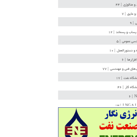
 و متالوژی
| ۴۴
و عایق
| ۷
ی
| ۹
پساب و پسماند
| ۱۲
سی عمومی
| ۵
 و دستورالعمل
| ۱۰
افزارها
| ۶
‌های فنی و مهندسی
| ۷۷
یشگاه نفت
| ۱۷
یشگاه گاز
| ۴۶
| ۶
N
| ۱۳
LNG & 
وله
| ۳۶
ن ذخیره
| ۱۵
شیمی
| ۱۴