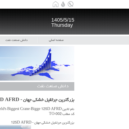
1405/5/15
Thursday
صفحه اصلی
دانش صنعت نفت
دانش صنعت نفت
بزرگترین جرثقیل خشکی جهان - 125D AFRD
نام لاتین:World's Biggest Crane-Bigge 125D AFRD
کد مطلب:TO-002
بزرگترین جرثقیل خشکی جهان - 125D AFRD