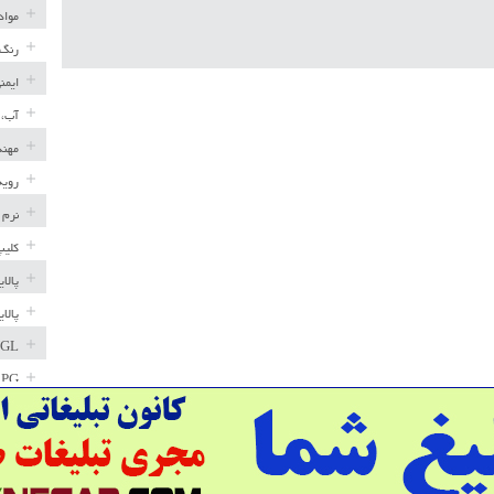
مواد
رنگ 
ایمن
آب، 
مهند
رویه
نرم 
کلیپ
پالا
پالا
GL
LPG
خط ل
مخاز
پترو