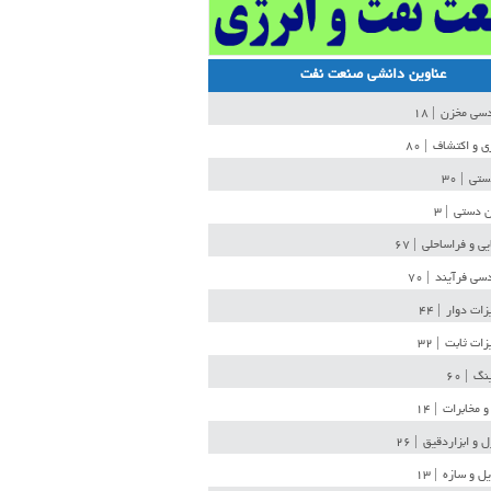
عناوین دانشی صنعت نفت
دسی مخزن
| ۱۸
ی و اکتشاف
| ۸۰
دستی
| ۳۰
ن دستی
| ۳
یی و فراساحلی
| ۶۷
سی فرآیند
| ۷۰
زات دوار
| ۴۴
زات ثابت
| ۳۲
ینگ
| ۶۰
و مخابرات
| ۱۴
ل و ابزاردقیق
| ۲۶
ل و سازه
| ۱۳