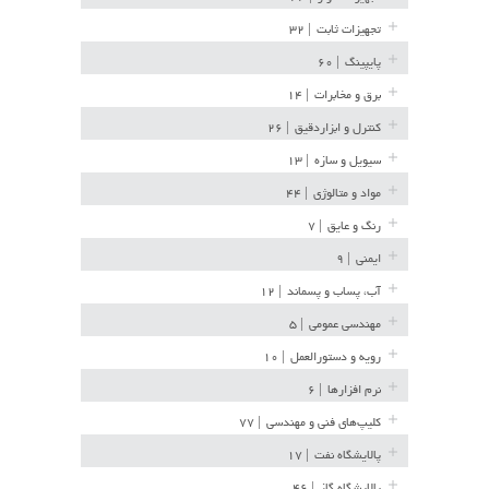
تجهیزات ثابت
| ۳۲
پایپینگ
| ۶۰
برق و مخابرات
| ۱۴
کنترل و ابزاردقیق
| ۲۶
سیویل و سازه
| ۱۳
مواد و متالوژی
| ۴۴
رنگ و عایق
| ۷
ایمنی
| ۹
آب، پساب و پسماند
| ۱۲
مهندسی عمومی
| ۵
رویه و دستورالعمل
| ۱۰
نرم افزارها
| ۶
کلیپ‌های فنی و مهندسی
| ۷۷
پالایشگاه نفت
| ۱۷
پالایشگاه گاز
| ۴۶