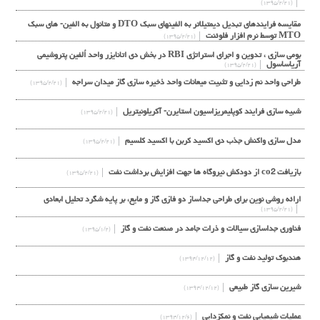
(۱۳۹۵/۲/۲۱)
مقایسه فرایندهای تبدیل دیمتیلاتر به الفینهای سبک DTO و متانول به الفین- های سبک
MTO توسط نرم افزار فلوئنت
(۱۳۹۵/۲/۲۱)
بومی سازی ، تدوین و اجرای استراتژی RBI در بخش دی اتانایزر واحد اُلفین پتروشیمی
آریاساسول
(۱۳۹۵/۲/۲۱)
طراحی واحد نم زدایی و تثبیت میعانات واحد ذخیره سازی گاز میدان سراجه
(۱۳۹۵/۲/۲۱)
شبیه سازی فرایند کوپلیمریزاسیون استایرن- آکریلونیتریل
(۱۳۹۵/۲/۲۱)
مدل سازی واکنش جذب دی اکسید کربن با اکسید کلسیم
(۱۳۹۵/۲/۲۱)
بازیافت co2 از دودکش نیروگاه ها جهت افزایش برداشت نفت
(۱۳۹۵/۲/۲۱)
ارائه روشی نوین برای طراحی جداساز دو فازی گاز و مایع، بر پایه شگرد تحلیل ابعادی
(۱۳۹۵/۲/۲۱)
فناوری جداسازی سیالات و ذرات جامد در صنعت نفت و گاز
(۱۳۹۵/۱/۲)
هندبوک تولید نفت و گاز
(۱۳۹۴/۱۲/۱۲)
شیرین سازی گاز طبیعی
(۱۳۹۴/۱۲/۱۲)
عملیات شیمیایی نفت و نمکزدایی
(۱۳۹۴/۱۲/۶)