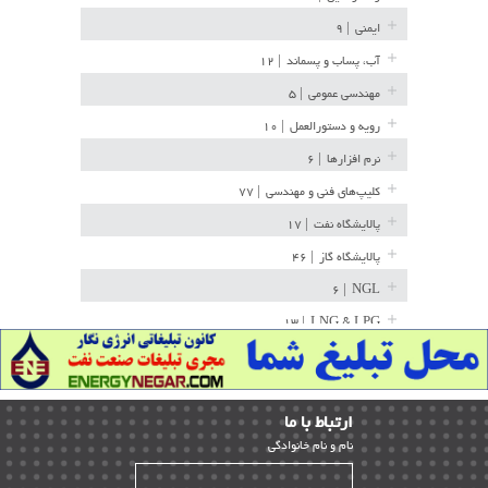
ایمنی
| ۹
آب، پساب و پسماند
| ۱۲
مهندسی عمومی
| ۵
رویه و دستورالعمل
| ۱۰
نرم افزارها
| ۶
کلیپ‌های فنی و مهندسی
| ۷۷
پالایشگاه نفت
| ۱۷
پالایشگاه گاز
| ۴۶
| ۶
NGL
| ۱۳
LNG & LPG
خط لوله
| ۳۶
مخازن ذخیره
| ۱۵
ارﺗﺒﺎط ﺑﺎ ما
پتروشیمی
| ۱۴
ﻧﺎم و ﻧﺎم ﺧﺎﻧﻮادﮔﻰ
بازرسی و QC
| ۱۵
| ۳۹
HSE