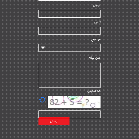
ایمیل
ساخت و نصب
| ۱۲
راه اندازی
| ۹
تلفن
سازندگان و تامین کنندگان
| ۱۰
تامین مالی و سرمایه گذاری
| ۳۲
موضوع
ماشین آلات
| ۱۲
مدیریت پروژه
| ۹۱
متن پیام
مدیریت دانش
| ۹
مدیریت سازمانی و عمومی
| ۲
تأمین کالا
| ۱۳
کد امنیتی
| ۲۰
EPC
پیمانکاران بین المللی
| ۸
اطلاعات انرژی کشورها
| ۱۴
پروژه های خارجی
| ۱۵
نقشه های نفت و گاز خارجی
| ۱۰