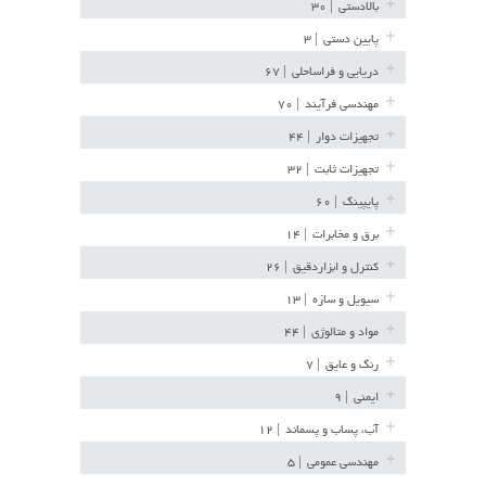
بالادستی
| ۳۰
پایین دستی
| ۳
دریایی و فراساحلی
| ۶۷
مهندسی فرآیند
| ۷۰
تجهیزات دوار
| ۴۴
تجهیزات ثابت
| ۳۲
پایپینگ
| ۶۰
برق و مخابرات
| ۱۴
کنترل و ابزاردقیق
| ۲۶
سیویل و سازه
| ۱۳
مواد و متالوژی
| ۴۴
رنگ و عایق
| ۷
ایمنی
| ۹
آب، پساب و پسماند
| ۱۲
مهندسی عمومی
| ۵