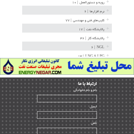
رویه و دستورالعمل
| ۱۰
نرم افزارها
| ۶
کلیپ‌های فنی و مهندسی
| ۷۷
پالایشگاه نفت
| ۱۷
پالایشگاه گاز
| ۴۶
| ۶
NGL
| ۱۳
LNG & LPG
خط لوله
| ۳۶
مخازن ذخیره
| ۱۵
ارﺗﺒﺎط ﺑﺎ ما
پتروشیمی
| ۱۴
ﻧﺎم و ﻧﺎم ﺧﺎﻧﻮادﮔﻰ
بازرسی و QC
| ۱۵
| ۳۹
HSE
ایمیل
ساخت و نصب
| ۱۲
راه اندازی
| ۹
تلفن
سازندگان و تامین کنندگان
| ۱۰