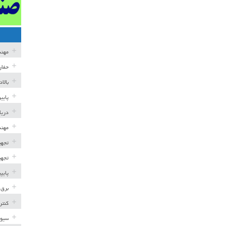
مهن
حفار
بالا
پایی
دریا
مهند
تجهی
تجهی
پایپ
برق 
کنتر
سیوی