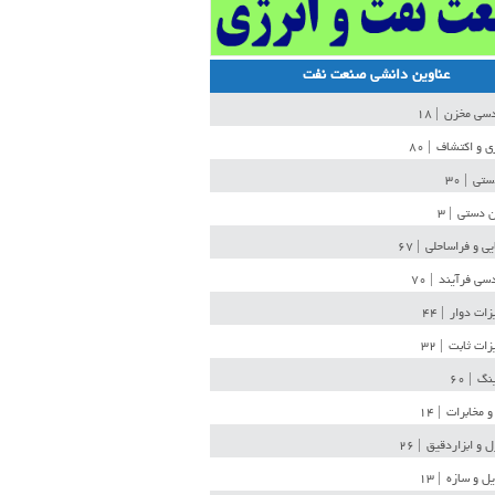
عناوین دانشی صنعت نفت
دسی مخزن
| ۱۸
ی و اکتشاف
| ۸۰
دستی
| ۳۰
ن دستی
| ۳
یی و فراساحلی
| ۶۷
سی فرآیند
| ۷۰
زات دوار
| ۴۴
زات ثابت
| ۳۲
ینگ
| ۶۰
و مخابرات
| ۱۴
ل و ابزاردقیق
| ۲۶
ل و سازه
| ۱۳