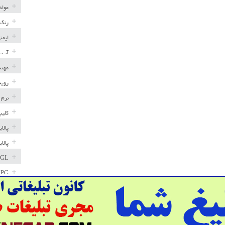
مواد
رنگ 
ایمن
آب، 
مهند
رویه
نرم 
کلیپ
پالا
پالا
GL
LPG
خط ل
مخاز
پترو