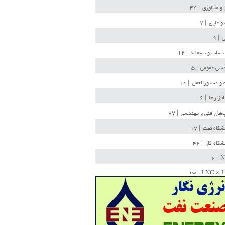
 و متالوژی
| ۴۴
و عایق
| ۷
ی
| ۹
پساب و پسماند
| ۱۲
سی عمومی
| ۵
 و دستورالعمل
| ۱۰
افزارها
| ۶
‌های فنی و مهندسی
| ۷۷
یشگاه نفت
| ۱۷
یشگاه گاز
| ۴۶
| ۶
N
| ۱۳
LNG & 
وله
| ۳۶
ن ذخیره
| ۱۵
شیمی
| ۱۴