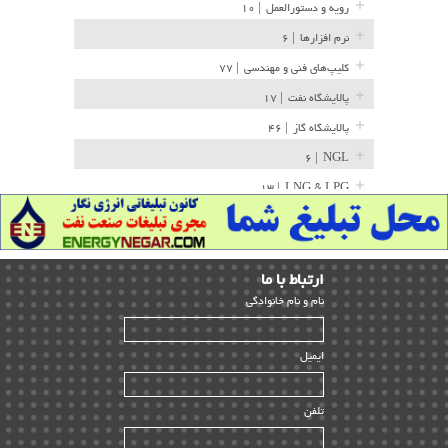
رویه و دستورالعمل
| ۱۰
نرم افزارها
| ۶
کلیپ‌های فنی و مهندسی
| ۷۷
پالایشگاه نفت
| ۱۷
پالایشگاه گاز
| ۴۶
| ۶
NGL
| ۱۳
LNG & LPG
خط لوله
| ۳۶
مخازن ذخیره
| ۱۵
ارﺗﺒﺎط ﺑﺎ ما
پتروشیمی
| ۱۴
ﻧﺎم و ﻧﺎم ﺧﺎﻧﻮادﮔﻰ
بازرسی و QC
| ۱۵
| ۳۹
HSE
ایمیل
ساخت و نصب
| ۱۲
راه اندازی
| ۹
تلفن
سازندگان و تامین کنندگان
| ۱۰