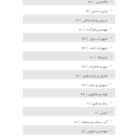
بالادستی
| ۳۰
پایین دستی
| ۳
دریایی و فراساحلی
| ۶۷
مهندسی فرآیند
| ۷۰
تجهیزات دوار
| ۴۴
تجهیزات ثابت
| ۳۲
پایپینگ
| ۶۰
برق و مخابرات
| ۱۴
کنترل و ابزاردقیق
| ۲۶
سیویل و سازه
| ۱۳
مواد و متالوژی
| ۴۴
رنگ و عایق
| ۷
ایمنی
| ۹
آب، پساب و پسماند
| ۱۲
مهندسی عمومی
| ۵